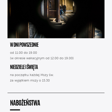
W DNI POWSZEDNIE
od 11.00 do 19.00
(w okresie wakacyjnym od 12.00 do 19.00)
NIEDZIELE I ŚWIĘTA
na początku każdej Mszy św.
za wyjątkiem mszy o 15.30
NABOŻEŃSTWA