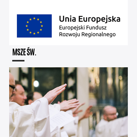
MSZE ŚW.