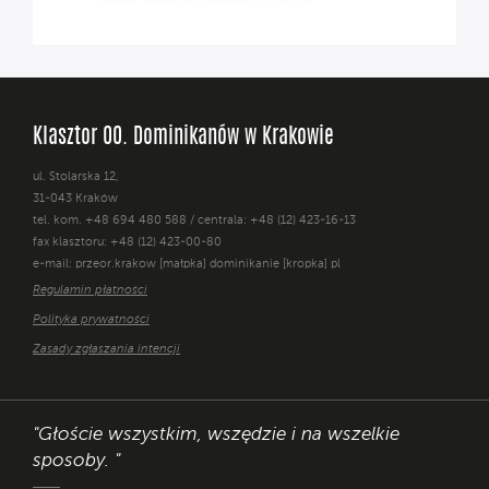
Klasztor OO. Dominikanów w Krakowie
ul. Stolarska 12,
31-043 Kraków
tel. kom. +48 694 480 588 / centrala: +48 (12) 423-16-13
fax klasztoru: +48 (12) 423-00-80
e-mail: przeor.krakow [małpka] dominikanie [kropka] pl
Regulamin płatności
Polityka prywatności
Zasady zgłaszania intencji
"Głoście wszystkim, wszędzie i na wszelkie
sposoby. "