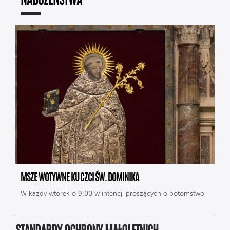
NABOŻEŃSTWA
MSZE WOTYWNE KU CZCI ŚW. DOMINIKA
W każdy wtorek o 9:00 w intencji proszących o potomstwo.