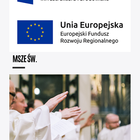
MSZE ŚW.