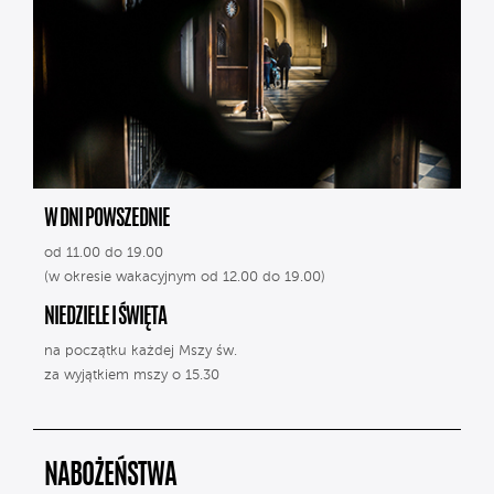
W DNI POWSZEDNIE
od 11.00 do 19.00
(w okresie wakacyjnym od 12.00 do 19.00)
NIEDZIELE I ŚWIĘTA
na początku każdej Mszy św.
za wyjątkiem mszy o 15.30
NABOŻEŃSTWA