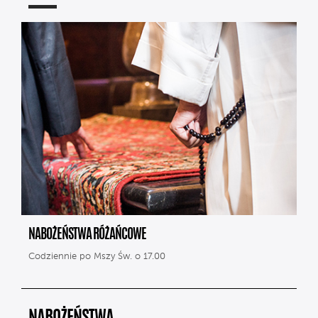
NABOŻEŃSTWA RÓŻAŃCOWE
Codziennie po Mszy Św. o 17.00