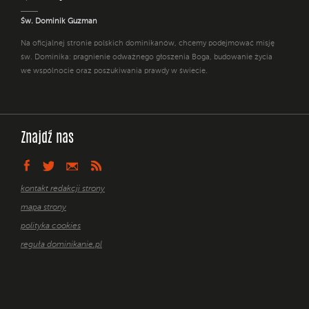
Św. Dominik Guzman
Na oficjalnej stronie polskich dominikanów, chcemy podejmować misję
św. Dominika: pragnienie odważnego głoszenia Boga, budowanie życia
we wspólnocie oraz poszukiwania prawdy w świecie.
Znajdź nas
kontakt redakcji strony
mapa strony
polityka cookies
reguła dominikanie.pl