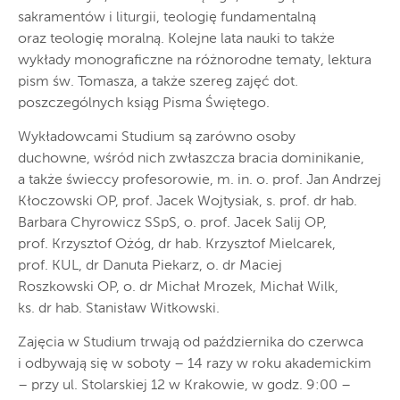
sakramentów i liturgii, teologię fundamentalną
oraz teologię moralną. Kolejne lata nauki to także
wykłady monograficzne na różnorodne tematy, lektura
pism św. Tomasza, a także szereg zajęć dot.
poszczególnych ksiąg Pisma Świętego.
Wykładowcami Studium są zarówno osoby
duchowne, wśród nich zwłaszcza bracia dominikanie,
a także świeccy profesorowie, m. in. o. prof. Jan Andrzej
Kłoczowski OP, prof. Jacek Wojtysiak, s. prof. dr hab.
Barbara Chyrowicz SSpS, o. prof. Jacek Salij OP,
prof. Krzysztof Ożóg, dr hab. Krzysztof Mielcarek,
prof. KUL, dr Danuta Piekarz, o. dr Maciej
Roszkowski OP, o. dr Michał Mrozek, Michał Wilk,
ks. dr hab. Stanisław Witkowski.
Zajęcia w Studium trwają od października do czerwca
i odbywają się w soboty – 14 razy w roku akademickim
– przy ul. Stolarskiej 12 w Krakowie, w godz. 9:00 –