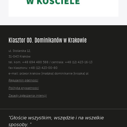
Klasztor OO. Dominikanów w Krakowie
ul. Stolarska 12,
31-043 Kraków
tel. kom. +48 694 480 588 / centrala: +48 (12) 423-16-13
fax klasztoru: +48 (12) 423-00-80
e-mail: przeor.krakow [małpka] dominikanie [kropka] pl
Regulamin płatności
Polityka prywatności
Zasady zgłaszania intencji
"Głoście wszystkim, wszędzie i na wszelkie
sposoby. "