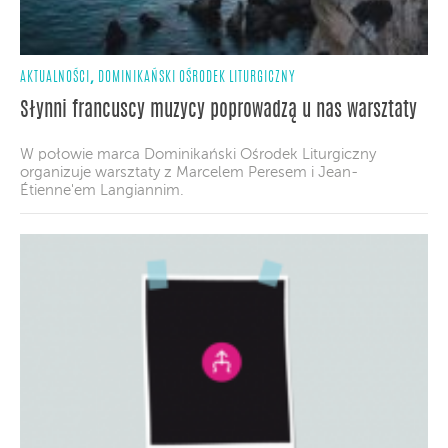
,
AKTUALNOŚCI
DOMINIKAŃSKI OŚRODEK LITURGICZNY
Słynni francuscy muzycy poprowadzą u nas warsztaty
W połowie marca Dominikański Ośrodek Liturgiczny
organizuje warsztaty z Marcelem Peresem i Jean-
Étienne'em Langiannim.