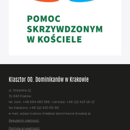
Klasztor OO. Dominikanów w Krakowie
ul. Stolarska 12,
31-043 Kraków
tel. kom. +48 694 480 588 / centrala: +48 (12) 423-16-13
fax klasztoru: +48 (12) 423-00-80
e-mail: przeor.krakow [małpka] dominikanie [kropka] pl
Regulamin płatności
Polityka prywatności