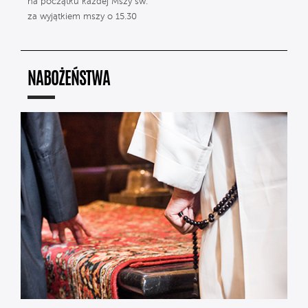
na początku każdej Mszy św.
za wyjątkiem mszy o 15.30
NABOŻEŃSTWA