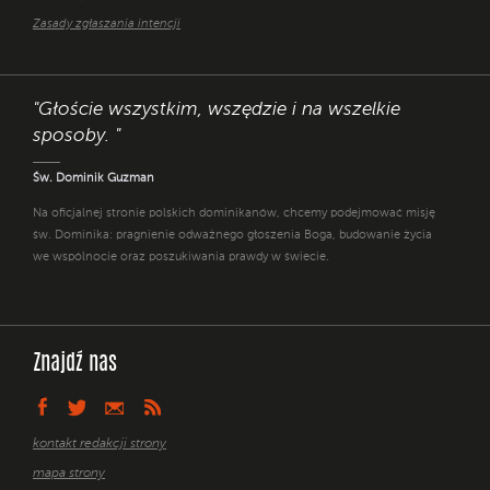
Zasady zgłaszania intencji
"Głoście wszystkim, wszędzie i na wszelkie
sposoby. "
Św. Dominik Guzman
Na oficjalnej stronie polskich dominikanów, chcemy podejmować misję
św. Dominika: pragnienie odważnego głoszenia Boga, budowanie życia
we wspólnocie oraz poszukiwania prawdy w świecie.
Znajdź nas
kontakt redakcji strony
mapa strony