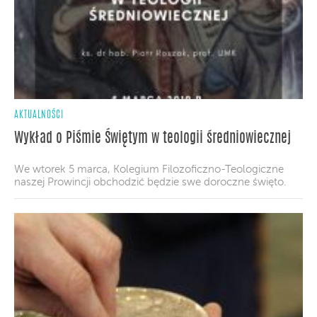
AKTUALNOŚCI
Wykład o Piśmie Świętym w teologii średniowiecznej
We wtorek 5 marca, Kolegium Filozoficzno-Teologiczne
naszej Prowincji obchodzić będzie swe doroczne święto.