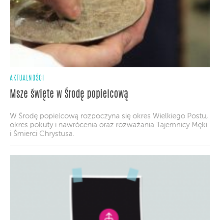
AKTUALNOŚCI
Msze święte w Środę popielcową
W Środę popielcową rozpoczyna się okres Wielkiego Postu,
okres pokuty i nawrócenia oraz rozważania Tajemnicy Męki
i Śmierci Chrystusa.