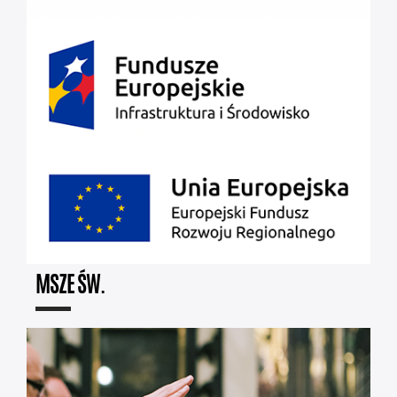
MSZE ŚW.