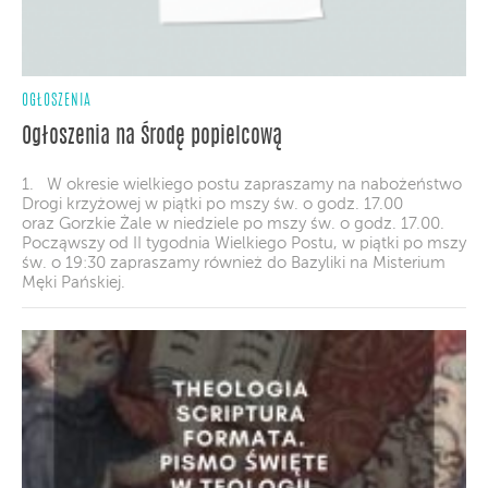
OGŁOSZENIA
Ogłoszenia na Środę popielcową
1. W okresie wielkiego postu zapraszamy na nabożeństwo
Drogi krzyżowej w piątki po mszy św. o godz. 17.00
oraz Gorzkie Żale w niedziele po mszy św. o godz. 17.00.
Począwszy od II tygodnia Wielkiego Postu, w piątki po mszy
św. o 19:30 zapraszamy również do Bazyliki na Misterium
Męki Pańskiej.