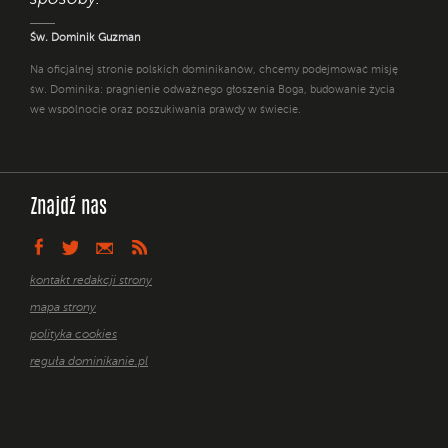
Św. Dominik Guzman
Na oficjalnej stronie polskich dominikanów, chcemy podejmować misję
św. Dominika: pragnienie odważnego głoszenia Boga, budowanie życia
we wspólnocie oraz poszukiwania prawdy w świecie.
Znajdź nas
kontakt redakcji strony
mapa strony
polityka cookies
reguła dominikanie.pl