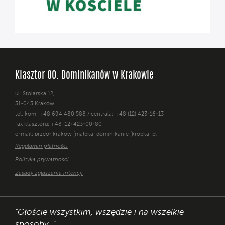
Klasztor OO. Dominikanów w Krakowie
ul. Stolarska 12,
31-043 Kraków
tel. kom. +48 694 480 588 / centrala: +48 (12) 423-16-13
fax klasztoru: +48 (12) 423-00-80
e-mail: przeor.krakow [małpka] dominikanie [kropka] pl
Regulamin płatności
Polityka prywatności
Zasady zgłaszania intencji
"Głoście wszystkim, wszędzie i na wszelkie
sposoby. "