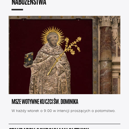
NABOŻEŃSTWA
MSZE WOTYWNE KU CZCI ŚW. DOMINIKA
W każdy wtorek o 9:00 w intencji proszących o potomstwo.