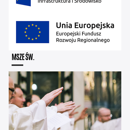
MSZE ŚW.