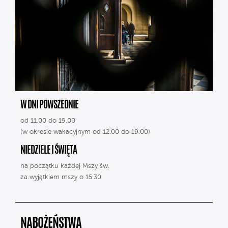
W DNI POWSZEDNIE
od 11.00 do 19.00
(w okresie wakacyjnym od 12.00 do 19.00)
NIEDZIELE I ŚWIĘTA
na początku każdej Mszy św.
za wyjątkiem mszy o 15.30
NABOŻEŃSTWA