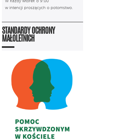
W każdy wtorek o 9:00
w intencji proszących o potomstwo.
STANDARDY OCHRONY
MAŁOLETNICH