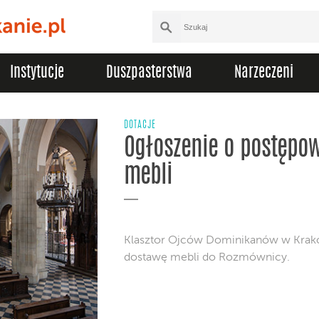
Instytucje
Duszpasterstwa
Narzeczeni
DOTACJE
Ogłoszenie o postępo
mebli
Klasztor Ojców Dominikanów w Krak
dostawę mebli do Rozmównicy.