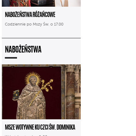
NABOŻEŃSTWA RÓŻAŃCOWE
Codziennie po Mszy Św. o 17.00
NABOŻEŃSTWA
MSZE WOTYWNE KU CZCI ŚW. DOMINIKA