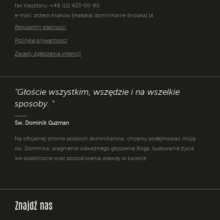
fax klasztoru: +48 (12) 423-00-80
e-mail: przeor.krakow [małpka] dominikanie [kropka] pl
Regulamin płatności
Polityka prywatności
Zasady zgłaszania intencji
"Głoście wszystkim, wszędzie i na wszelkie
sposoby. "
Św. Dominik Guzman
Na oficjalnej stronie polskich dominikanów, chcemy podejmować misję
św. Dominika: pragnienie odważnego głoszenia Boga, budowanie życia
we wspólnocie oraz poszukiwania prawdy w świecie.
Znajdź nas