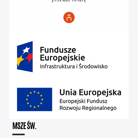
MSZE ŚW.