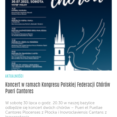
AKTUALNOŚCI
Koncert w ramach Kongresu Polskiej Federacji Chórów
Pueri Cantores
W sobotę 30 lipca o godz. 20.30 w naszej bazylice
odbędzie się koncert dwóch chórów – Pueri et Puellae
Cantores Plocenses z Płocka i Inovroclaviensis Cantans z