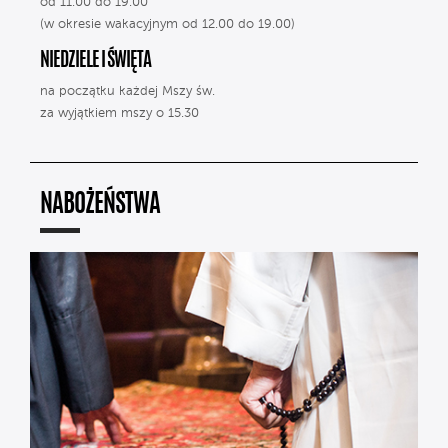
od 11.00 do 19.00
(w okresie wakacyjnym od 12.00 do 19.00)
NIEDZIELE I ŚWIĘTA
na początku każdej Mszy św.
za wyjątkiem mszy o 15.30
NABOŻEŃSTWA