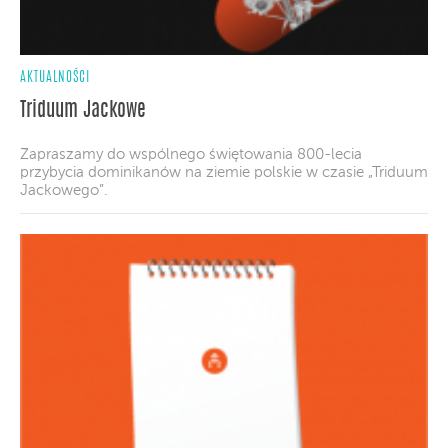
AKTUALNOŚCI
Triduum Jackowe
Zapraszamy do wspólnego świętowania 800-lecia
przybycia dominikanów na ziemie polskie w czasie „Triduum
Jackowego”.