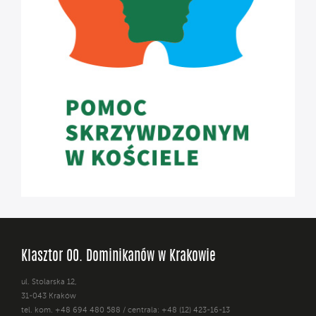
Klasztor OO. Dominikanów w Krakowie
ul. Stolarska 12,
31-043 Kraków
tel. kom. +48 694 480 588 / centrala: +48 (12) 423-16-13