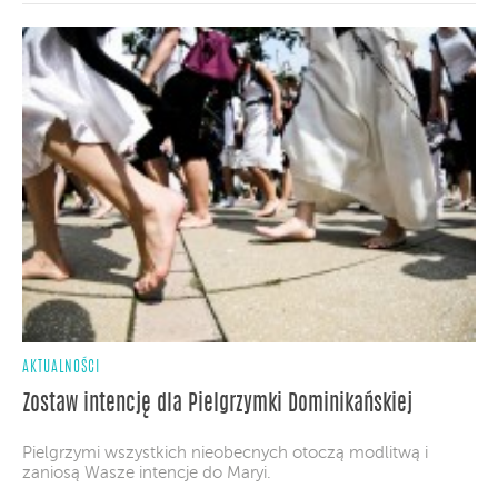
AKTUALNOŚCI
Zostaw intencję dla Pielgrzymki Dominikańskiej
Pielgrzymi wszystkich nieobecnych otoczą modlitwą i
zaniosą Wasze intencje do Maryi.