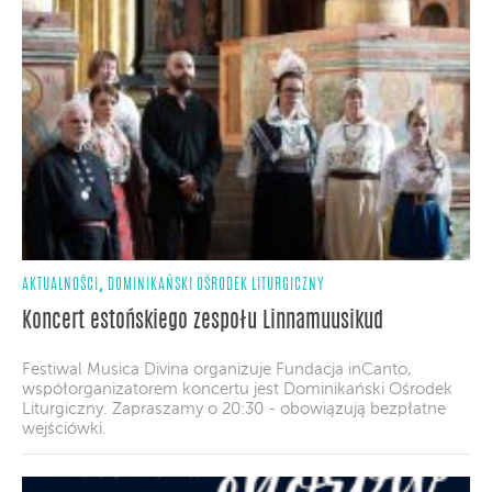
,
AKTUALNOŚCI
DOMINIKAŃSKI OŚRODEK LITURGICZNY
Koncert estońskiego zespołu Linnamuusikud
Festiwal Musica Divina organizuje Fundacja inCanto,
współorganizatorem koncertu jest Dominikański Ośrodek
Liturgiczny. Zapraszamy o 20:30 - obowiązują bezpłatne
wejściówki.