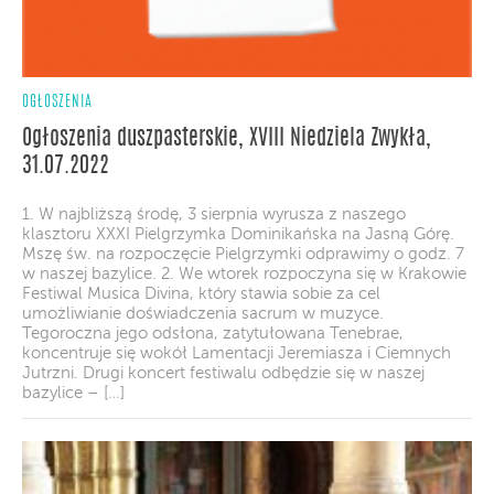
OGŁOSZENIA
Ogłoszenia duszpasterskie, XVIII Niedziela Zwykła,
31.07.2022
1. W najbliższą środę, 3 sierpnia wyrusza z naszego
klasztoru XXXI Pielgrzymka Dominikańska na Jasną Górę.
Mszę św. na rozpoczęcie Pielgrzymki odprawimy o godz. 7
w naszej bazylice. 2. We wtorek rozpoczyna się w Krakowie
Festiwal Musica Divina, który stawia sobie za cel
umożliwianie doświadczenia sacrum w muzyce.
Tegoroczna jego odsłona, zatytułowana Tenebrae,
koncentruje się wokół Lamentacji Jeremiasza i Ciemnych
Jutrzni. Drugi koncert festiwalu odbędzie się w naszej
bazylice – […]