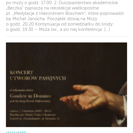
po mszy o godz. 17.00. 2. Duszpasterstwo akademickie
„Beczka” zaprasza na rekolekcje wielkopostne
pt. „Medytacje z Hieronimem Boschem”, które poprowadzi
bp Michał Janocha. Początek dzisiaj na Mszy
o godz. 20.20.Kontynuacja od poniedziałku do środy:
o godz. 19.30 – Msza św., a po niej konferencja. […]