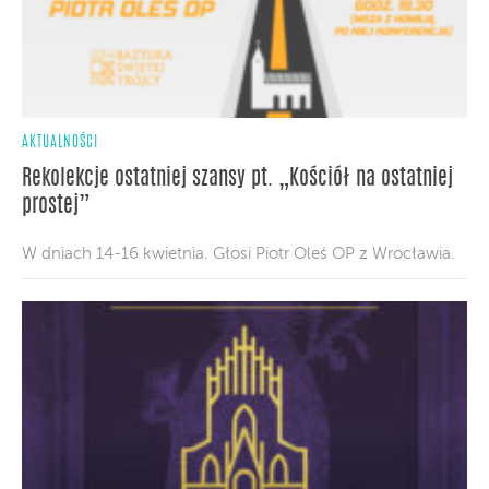
AKTUALNOŚCI
Rekolekcje ostatniej szansy pt. „Kościół na ostatniej
prostej”
W dniach 14-16 kwietnia. Głosi Piotr Oleś OP z Wrocławia.