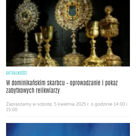
AKTUALNOŚCI
W dominikańskim skarbcu – oprowadzanie i pokaz
zabytkowych relikwiarzy
Zapraszamy w sobotę, 5 kwietnia 2025 r. o godzinie 14:00 i
15:00.