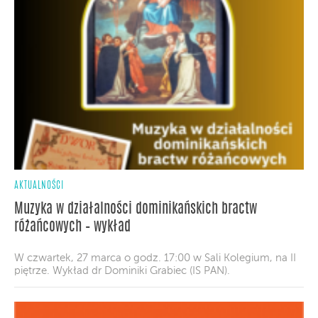
AKTUALNOŚCI
Muzyka w działalności dominikańskich bractw
różańcowych – wykład
W czwartek, 27 marca o godz. 17:00 w Sali Kolegium, na II
piętrze. Wykład dr Dominiki Grabiec (IS PAN).