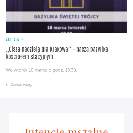
AKTUALNOŚCI
„Cisza nadzieją dla Krakowa” – nasza bazylika
kościołem stacyjnym
We wtorek 18 marca o godz. 19.30.
Starsze wpisy