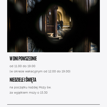
W DNI POWSZEDNIE
od 11.00 do 19.00
(w okresie wakacyjnym od 12.00 do 19.00)
NIEDZIELE I ŚWIĘTA
na początku każdej Mszy św.
za wyjątkiem mszy o 15.30