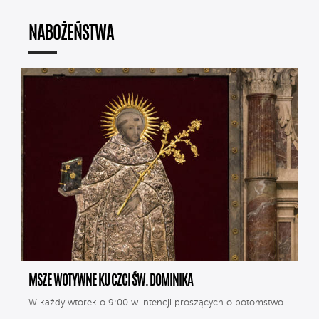
NABOŻEŃSTWA
MSZE WOTYWNE KU CZCI ŚW. DOMINIKA
W każdy wtorek o 9:00 w intencji proszących o potomstwo.