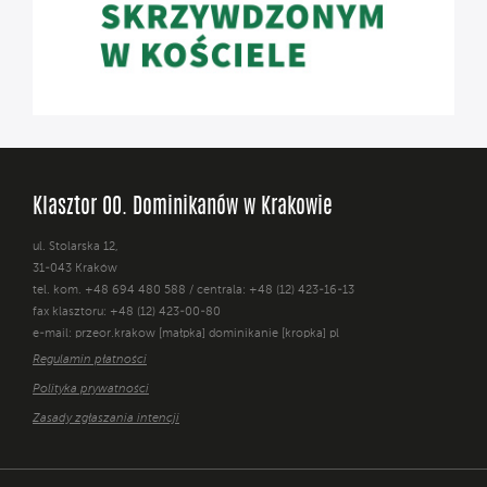
Klasztor OO. Dominikanów w Krakowie
ul. Stolarska 12,
31-043 Kraków
tel. kom. +48 694 480 588 / centrala: +48 (12) 423-16-13
fax klasztoru: +48 (12) 423-00-80
e-mail: przeor.krakow [małpka] dominikanie [kropka] pl
Regulamin płatności
Polityka prywatności
Zasady zgłaszania intencji