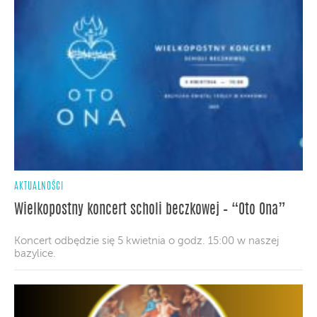
AKTUALNOŚCI
Wielkopostny koncert scholi beczkowej – “Oto Ona”
Koncert odbędzie się 5 kwietnia o godz. 15:00 w naszej
bazylice.