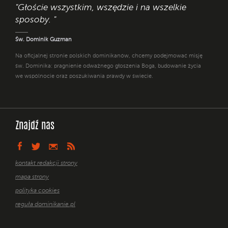
"Głoście wszystkim, wszędzie i na wszelkie
sposoby. "
Św. Dominik Guzman
Na oficjalnej stronie polskich dominikanów, chcemy podejmować misję
św. Dominika: pragnienie odważnego głoszenia Boga, budowanie życia
we wspólnocie oraz poszukiwania prawdy w świecie.
Znajdź nas
kontakt redakcji strony
mapa strony
polityka cookies
reguła dominikanie.pl