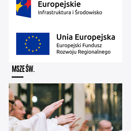
MSZE ŚW.