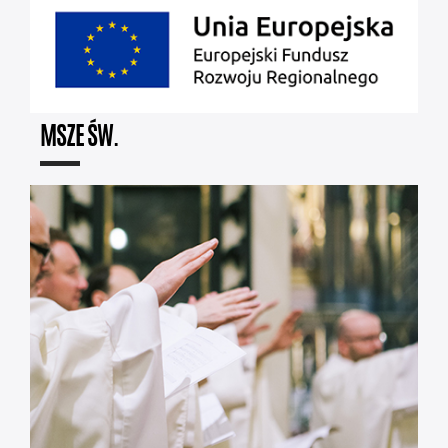
MSZE ŚW.