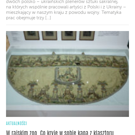
dwóch polsko – ukraińskich plenerów sztuki sakralnej,
na których wspólnie pracowali artyści z Polski i z Ukrainy –
mieszkający w naszym kraju z powodu wojny. Tematyka
prac obejmuje trzy […]
AKTUALNOŚCI
W rajskim zoo. Co kryje w sobie kapa z klasztoru