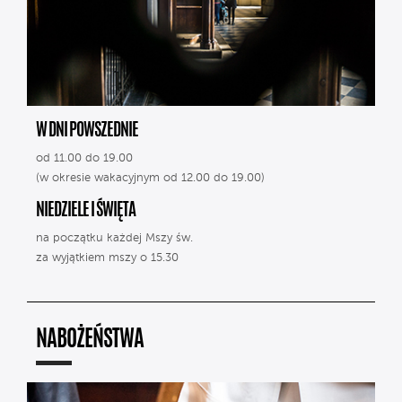
W DNI POWSZEDNIE
od 11.00 do 19.00
(w okresie wakacyjnym od 12.00 do 19.00)
NIEDZIELE I ŚWIĘTA
na początku każdej Mszy św.
za wyjątkiem mszy o 15.30
NABOŻEŃSTWA