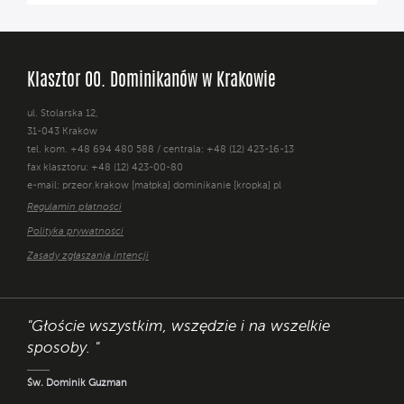
Klasztor OO. Dominikanów w Krakowie
ul. Stolarska 12,
31-043 Kraków
tel. kom. +48 694 480 588 / centrala: +48 (12) 423-16-13
fax klasztoru: +48 (12) 423-00-80
e-mail: przeor.krakow [małpka] dominikanie [kropka] pl
Regulamin płatności
Polityka prywatności
Zasady zgłaszania intencji
"Głoście wszystkim, wszędzie i na wszelkie
sposoby. "
Św. Dominik Guzman