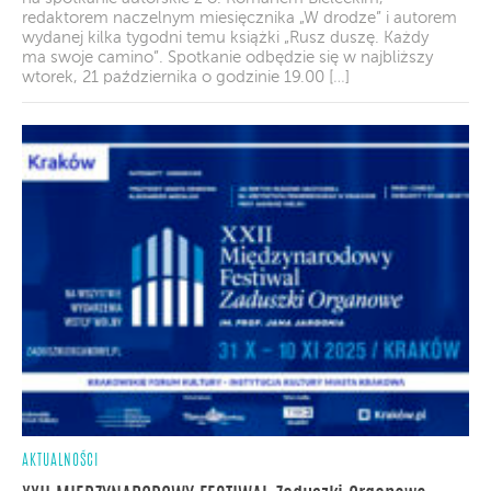
redaktorem naczelnym miesięcznika „W drodze” i autorem
wydanej kilka tygodni temu książki „Rusz duszę. Każdy
ma swoje camino”. Spotkanie odbędzie się w najbliższy
wtorek, 21 października o godzinie 19.00 […]
AKTUALNOŚCI