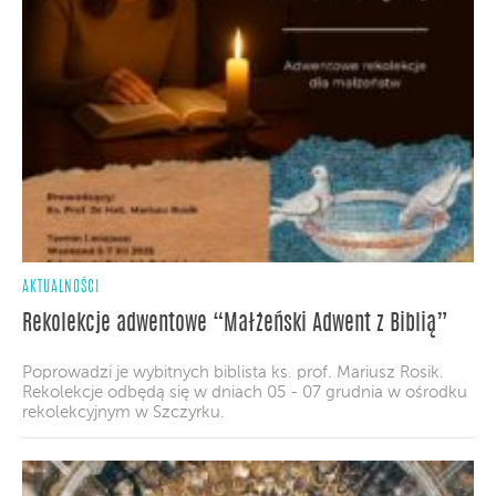
AKTUALNOŚCI
Rekolekcje adwentowe “Małżeński Adwent z Biblią”
Poprowadzi je wybitnych biblista ks. prof. Mariusz Rosik.
Rekolekcje odbędą się w dniach 05 - 07 grudnia w ośrodku
rekolekcyjnym w Szczyrku.