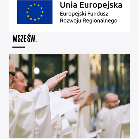
MSZE ŚW.