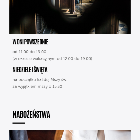
W DNI POWSZEDNIE
od 11.00 do 19.00
(w okresie wakacyjnym od 12.00 do 19.00)
NIEDZIELE I ŚWIĘTA
na początku każdej Mszy św.
za wyjątkiem mszy o 15.30
NABOŻEŃSTWA