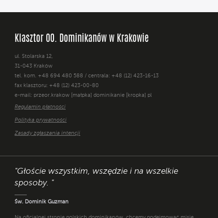
Klasztor OO. Dominikanów w Krakowie
ul. Stolarska 12,
31-043 Kraków
tel. kom. +48 694 480 588 / centrala: +48 (12) 423-16-13
fax klasztoru: +48 (12) 423-00-80
e-mail: przeor.krakow [małpka] dominikanie [kropka] pl
Regulamin płatności
Polityka prywatności
Zasady zgłaszania intencji
"Głoście wszystkim, wszędzie i na wszelkie
sposoby. "
Św. Dominik Guzman
Na oficjalnej stronie polskich dominikanów, chcemy podejmować misję