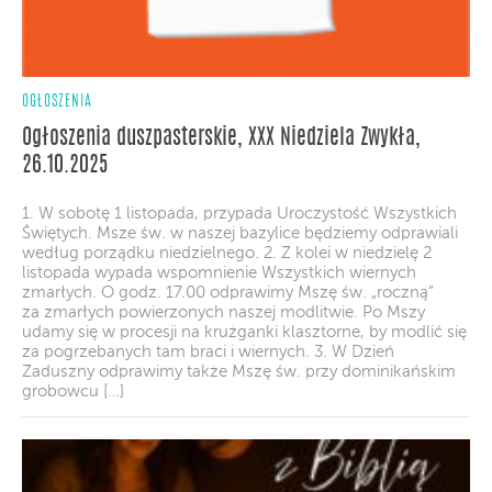
OGŁOSZENIA
Ogłoszenia duszpasterskie, XXX Niedziela Zwykła,
26.10.2025
1. W sobotę 1 listopada, przypada Uroczystość Wszystkich
Świętych. Msze św. w naszej bazylice będziemy odprawiali
według porządku niedzielnego. 2. Z kolei w niedzielę 2
listopada wypada wspomnienie Wszystkich wiernych
zmarłych. O godz. 17.00 odprawimy Mszę św. „roczną”
za zmarłych powierzonych naszej modlitwie. Po Mszy
udamy się w procesji na krużganki klasztorne, by modlić się
za pogrzebanych tam braci i wiernych. 3. W Dzień
Zaduszny odprawimy także Mszę św. przy dominikańskim
grobowcu […]