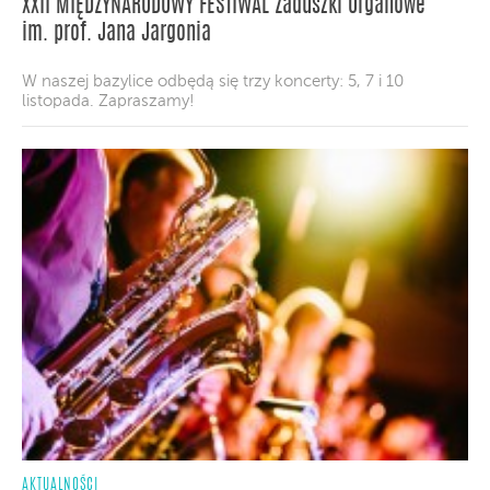
XXII MIĘDZYNARODOWY FESTIWAL Zaduszki Organowe
im. prof. Jana Jargonia
W naszej bazylice odbędą się trzy koncerty: 5, 7 i 10
listopada. Zapraszamy!
AKTUALNOŚCI