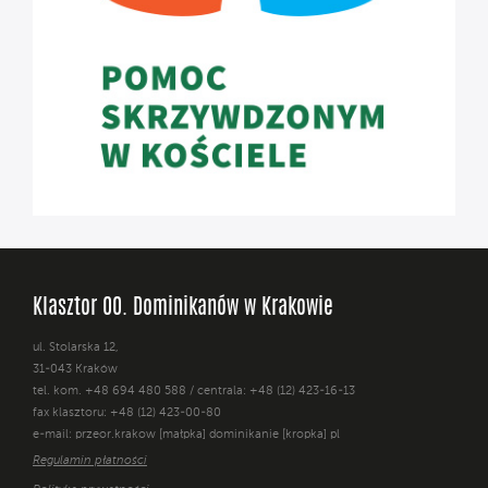
Klasztor OO. Dominikanów w Krakowie
ul. Stolarska 12,
31-043 Kraków
tel. kom. +48 694 480 588 / centrala: +48 (12) 423-16-13
fax klasztoru: +48 (12) 423-00-80
e-mail: przeor.krakow [małpka] dominikanie [kropka] pl
Regulamin płatności