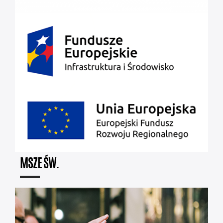
MSZE ŚW.