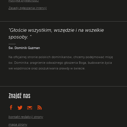
Polityka prywatności
Zasady zgłaszania intencji
"Głoście wszystkim, wszędzie i na wszelkie
sposoby. "
Św. Dominik Guzman
Na oficjalnej stronie polskich dominikanów, chcemy podejmować misję
św. Dominika: pragnienie odważnego głoszenia Boga, budowanie życia
we wspólnocie oraz poszukiwania prawdy w świecie.
Znajdź nas
kontakt redakcji strony
mapa strony