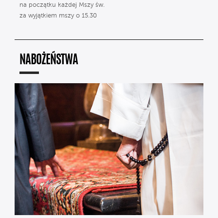
na początku każdej Mszy św.
za wyjątkiem mszy o 15.30
NABOŻEŃSTWA