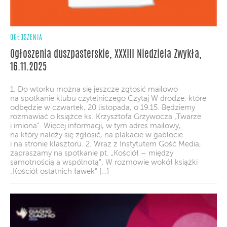
OGŁOSZENIA
Ogłoszenia duszpasterskie, XXXIII Niedziela Zwykła,
16.11.2025
1. Do wtorku można się jeszcze zgłosić mailowo
na spotkanie klubu czytelniczego Czytaj W drodze, które
odbędzie w czwartek, 20 listopada, o 19.15. Będziemy
rozmawiać o książce ks. Krzysztofa Grzywocza „Twarze
i imiona”. Więcej informacji, w tym adres mailowy,
na który należy się zgłosić, na plakacie w gablocie
i na stronie klasztoru. 2. Wraz z Instytutem Gość Media,
zapraszamy na spotkanie pt. „Kościół – między
samotnością a wspólnotą”. W rozmowie wokół książki
„Kościół ostatnich ławek” […]