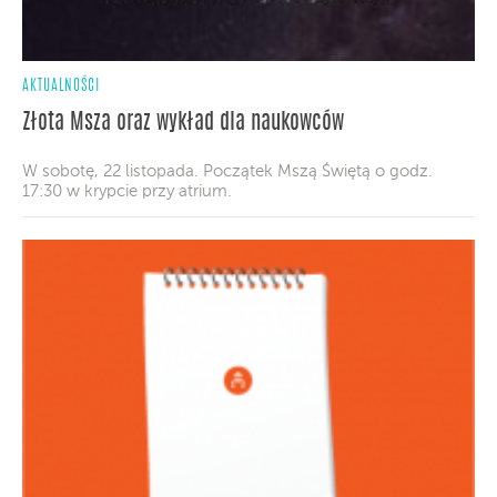
AKTUALNOŚCI
Złota Msza oraz wykład dla naukowców
W sobotę, 22 listopada. Początek Mszą Świętą o godz.
17:30 w krypcie przy atrium.