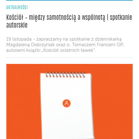
AKTUALNOŚCI
Kościół – między samotnością a wspólnotą | spotkanie
autorskie
19 listopada - zapraszamy na spotkanie z dziennikarką
Magdaleną Dobrzyniak oraz o. Tomaszem Francem OP,
autorami książki „Kościół ostatnich ławek”.