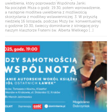
uwielbienia, który poprowadzi Wspólnota Janki.
Na początek Msza o godz. 19.30, potem wprowadzenie,
a następnie modlitwa uwielbienia z możliwością
skorzystania z modlitwy wstawienniczej. 3. W przyszłą
niedzielę 16 listopada, podczas Mszy św. konwentualnej
o godzinie 10.30, świeccy dominikanie z istniejącej przy
naszym klasztorze Fraterni św. Alberta Wielkiego […]