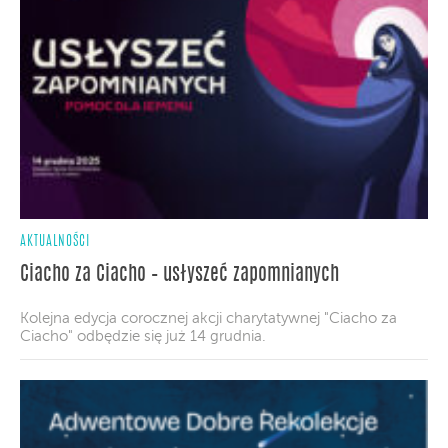
AKTUALNOŚCI
Ciacho za Ciacho – usłyszeć zapomnianych
Kolejna edycja corocznej akcji charytatywnej "Ciacho za
Ciacho" odbędzie się już 14 grudnia.