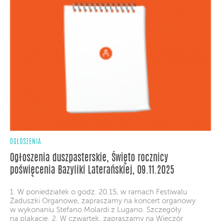
OGŁOSZENIA
Ogłoszenia duszpasterskie, Święto rocznicy
poświęcenia Bazyliki Laterańskiej, 09.11.2025
1. W poniedziałek o godz. 20.15, w ramach Festiwalu
Zaduszki Organowe, zapraszamy na koncert organowy
w wykonaniu Stefano Molardi z Lugano. Szczegóły
na plakacie. 2. W czwartek, zapraszamy na Wieczór