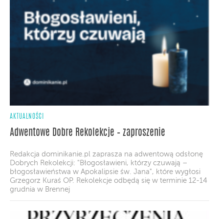
AKTUALNOŚCI
Adwentowe Dobre Rekolekcje – zaproszenie
Redakcja dominikanie.pl zaprasza na adwentową odsłonę
Dobrych Rekolekcji: "Błogosławieni, którzy czuwają –
błogosławieństwa w Apokalipsie św. Jana", które wygłosi
Grzegorz Kuraś OP. Rekolekcje odbędą się w terminie 12-14
grudnia w Brennej