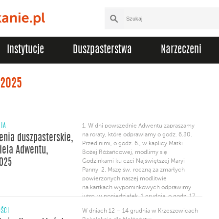
Instytucje
Duszpasterstwa
Narzeczeni
 2025
NIA
1. W dni powszednie Adwentu zapraszamy
na roraty, które odprawiamy o godz. 6.30.
enia duszpasterskie,
Przed nimi, o godz. 6., w kaplicy Matki
ziela Adwentu,
Bożej Różańcowej, modlimy się
2025
Godzinkami ku czci Najświętszej Maryi
Panny. 2. Mszę św. roczną za zmarłych
powierzonych naszej modlitwie
na kartkach wypominkowych odprawimy
jutro, w poniedziałek, 1 grudnia, o godz. 17.
Po Mszy odmówimy różaniec za zmarłych.
ŚCI
W dniach 12 – 14 grudnia w Krzeszowicach
3. Serdecznie zapraszamy na rekolekcje