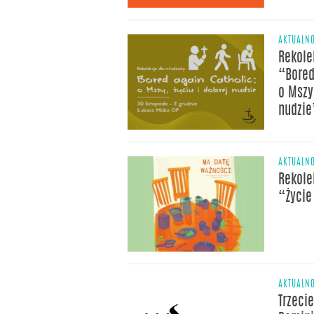
AKTUALNO
Rekole
“Bored
o Mszy,
nudzie
AKTUALNO
Rekole
“Życie
AKTUALNO
Trzeci