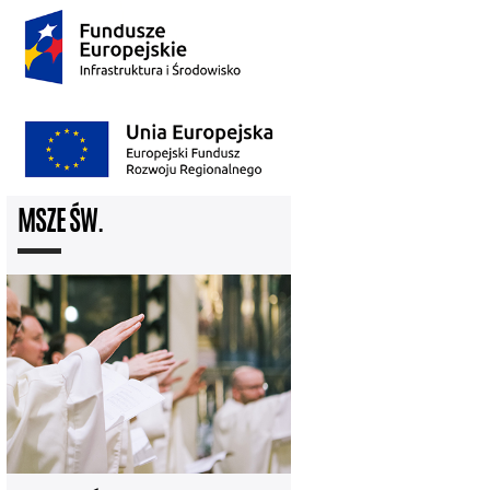
MSZE ŚW.