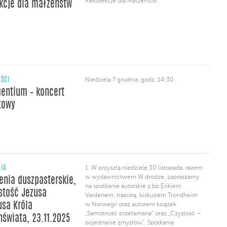
Rekolekcje dla Małżeństw.
kcje dla małżeństw
adwentowe w naszej bazylice, które
wygłosi bp Erik Varden, trapista, biskup
Trondheim […]
ŚCI
Niedziela 7 grudnia, godz. 14:30.
gentium – koncert
towy
NIA
1. W przyszłą niedzielę 30 listopada, razem
w wydawnictwem W drodze, zapraszamy
enia duszpasterskie,
na spotkanie autorskie z bp Erikiem
stość Jezusa
Vardenem, trapistą, biskupem Trondheim
usa Króla
w Norwegii oraz autorem książek
„Samotność przełamana” oraz „Czystość –
świata, 23.11.2025
pojednanie zmysłów”. Spotkanie