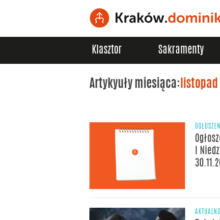
Klasztor
Sakramenty
Artykyuły miesiąca:
listopad
OGŁOSZE
Ogłosz
I Nied
30.11.
AKTUALNO