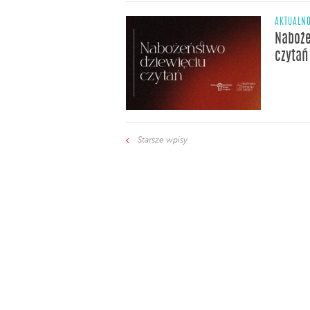
AKTUALNO
Naboże
czytań
Starsze wpisy