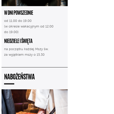
W DNI POWSZEDNIE
od 11.00 do 19.00
(w okresie wakacyjnym od 12.00
do 19.00)
NIEDZIELE I ŚWIĘTA
na początku każdej Mszy św.
za wyjątkiem mszy o 15.30
NABOŻEŃSTWA