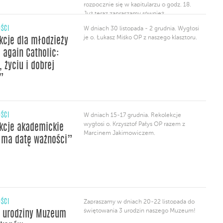
rozpocznie się w kapitularzu o godz. 18.
Już teraz zapraszamy również
na rekolekcje adwentowe, które bp Varden
ŚCI
W dniach 30 listopada - 2 grudnia. Wygłosi
wygłosi w naszej bazylice w dniach 1-3
je o. Łukasz Miśko OP z naszego klasztoru.
kcje dla młodzieży
grudnia. O godz. 19.30 Msza z kazaniem,
a po niej konferencja. 2. Ruch „Spotkania
 again Catholic:
Małżeńskie” organizuje w dniach […]
 życiu i dobrej
”
ŚCI
W dniach 15-17 grudnia. Rekolekcje
wygłosi o. Krzysztof Pałys OP razem z
kcje akademickie
Marcinem Jakimowiczem.
 ma datę ważności”
ŚCI
Zapraszamy w dniach 20-22 listopada do
świętowania 3 urodzin naszego Muzeum!
e urodziny Muzeum