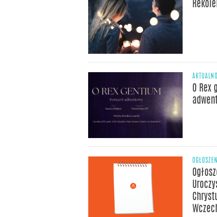
Rekole
AKTUALNO
O Rex 
adwen
OGŁOSZE
Ogłosz
Uroczy
Chryst
Wczech