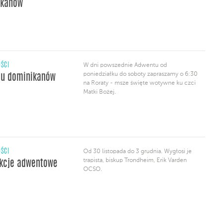
ikanów
ŚCI
W dni powszednie Adwentu od
poniedziałku do soboty zapraszamy o 6:30
 u dominikanów
na Roraty - msze święte wotywne ku czci
Matki Bożej.
ŚCI
Od 30 listopada do 3 grudnia. Wygłosi je
trapista, biskup Trondheim, Erik Varden
kcje adwentowe
OCSO.