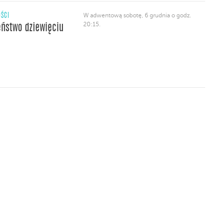
ŚCI
W adwentową sobotę, 6 grudnia o godz.
20:15.
ństwo dziewięciu