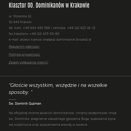
Klasztor OO. Dominikanów w Krakowie
ul. Stolarska 12,
31-043 Kraków
tel. kom. +48 694 480 588 / centrala: +48 (12) 423-16-13
fax klasztoru: +48 (12) 423-00-80
e-mail: przeor.krakow [małpka] dominikanie [kropka] pl
Regulamin płatności
Polityka prywatności
Zasady zgłaszania intencji
"Głoście wszystkim, wszędzie i na wszelkie
sposoby. "
Św. Dominik Guzman
Na oficjalnej stronie polskich dominikanów, chcemy podejmować misję
św. Dominika: pragnienie odważnego głoszenia Boga, budowanie życia
we wspólnocie oraz poszukiwania prawdy w świecie.