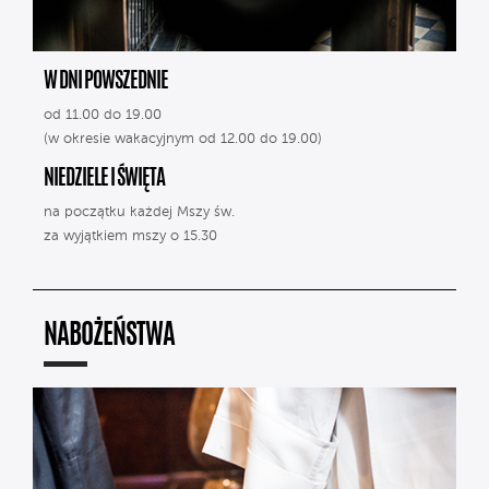
W DNI POWSZEDNIE
od 11.00 do 19.00
(w okresie wakacyjnym od 12.00 do 19.00)
NIEDZIELE I ŚWIĘTA
na początku każdej Mszy św.
za wyjątkiem mszy o 15.30
NABOŻEŃSTWA