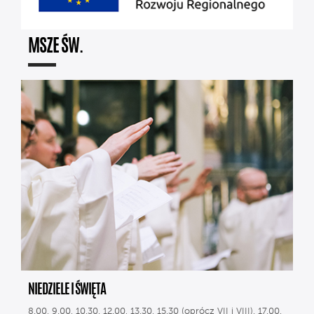
MSZE ŚW.
NIEDZIELE I ŚWIĘTA
8.00, 9.00, 10.30, 12.00, 13.30, 15.30 (oprócz VII i VIII), 17.00,