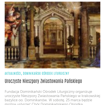
,
AKTUALNOŚCI
DOMINIKAŃSKI OŚRODEK LITURGICZNY
Uroczyste Nieszpory Zwiastowania Pańskiego
Fundacja Dominikański Ośrodek Liturgiczny organizuje
uroczyste Nieszpory Zwiastowania Pańskiego w krakowskiej
bazylice oo. Dominikanów. W sobotę, 25 marca będzie
można usłyszeć Chór Dominikańskiego Ośrodka