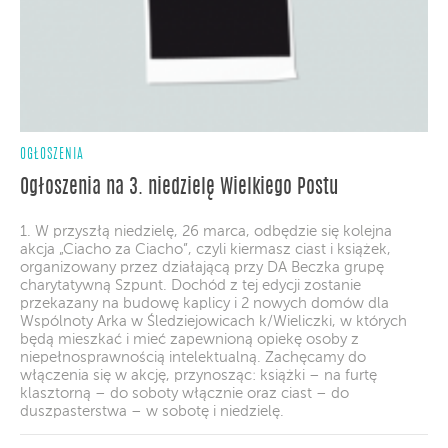
OGŁOSZENIA
Ogłoszenia na 3. niedzielę Wielkiego Postu
1. W przyszłą niedzielę, 26 marca, odbędzie się kolejna
akcja „Ciacho za Ciacho”, czyli kiermasz ciast i książek,
organizowany przez działającą przy DA Beczka grupę
charytatywną Szpunt. Dochód z tej edycji zostanie
przekazany na budowę kaplicy i 2 nowych domów dla
Wspólnoty Arka w Śledziejowicach k/Wieliczki, w których
będą mieszkać i mieć zapewnioną opiekę osoby z
niepełnosprawnością intelektualną. Zachęcamy do
włączenia się w akcję, przynosząc: książki – na furtę
klasztorną – do soboty włącznie oraz ciast – do
duszpasterstwa – w sobotę i niedzielę.