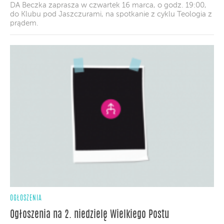
DA Beczka zaprasza w czwartek 16 marca, o godz. 19:00,
do Klubu pod Jaszczurami, na spotkanie z cyklu Teologia z
prądem.
OGŁOSZENIA
Ogłoszenia na 2. niedzielę Wielkiego Postu