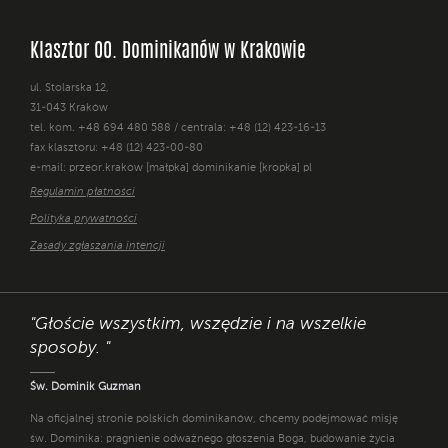
Klasztor OO. Dominikanów w Krakowie
ul. Stolarska 12,
31-043 Kraków
tel. kom. +48 694 480 588 / centrala: +48 (12) 423-16-13
fax klasztoru: +48 (12) 423-00-80
e-mail: przeor.krakow [małpka] dominikanie [kropka] pl
Regulamin płatności
Polityka prywatności
Zasady zgłaszania intencji
"Głoście wszystkim, wszędzie i na wszelkie
sposoby. "
Św. Dominik Guzman
Na oficjalnej stronie polskich dominikanów, chcemy podejmować misję
św. Dominika: pragnienie odważnego głoszenia Boga, budowanie życia