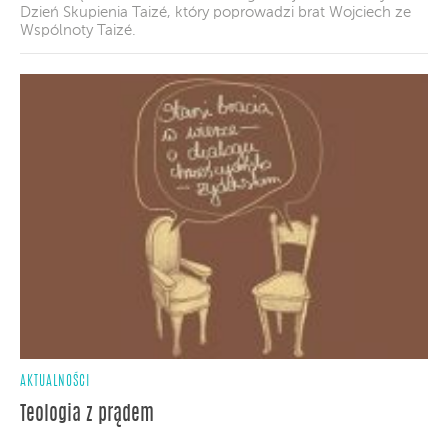
Dzień Skupienia Taizé, który poprowadzi brat Wojciech ze
Wspólnoty Taizé.
AKTUALNOŚCI
Teologia z prądem