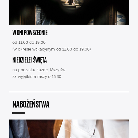
W DNI POWSZEDNIE
od 11.00 do 19.00
(w okresie wakacyjnym od 12.00 do 19.00)
NIEDZIELE I ŚWIĘTA
na początku każdej Mszy św.
za wyjątkiem mszy o 15.30
NABOŻEŃSTWA