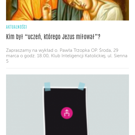
AKTUALNOŚCI
Kim był “uczeń, którego Jezus miłował”?
Zapraszamy na wykład o. Pawła Trzopka OP. Środa, 29
marca o godz. 18.00, Klub Inteligencji Katolickiej, ul. Sienna
5