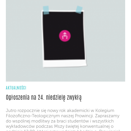
AKTUALNOŚCI
Ogłoszenia na 24. niedzielę zwykłą
Jutro rozpocznie się nowy rok akademicki w Kolegium
Filozoficzno-Teologicznym naszej Prowincji. Zapraszamy
do wspólnej modlitwy za braci studentów i wszystkich
wykładowców podczas Mszy świętej konwentualnej o