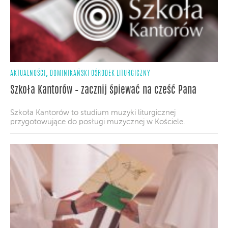
,
AKTUALNOŚCI
DOMINIKAŃSKI OŚRODEK LITURGICZNY
Szkoła Kantorów – zacznij śpiewać na cześć Pana
Szkoła Kantorów to studium muzyki liturgicznej
przygotowujące do posługi muzycznej w Kościele.