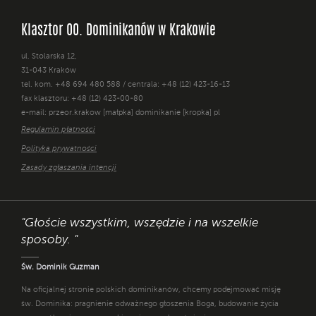
Klasztor OO. Dominikanów w Krakowie
ul. Stolarska 12,
31-043 Kraków
tel. kom. +48 694 480 588 / centrala: +48 (12) 423-16-13
fax klasztoru: +48 (12) 423-00-80
e-mail: przeor.krakow [małpka] dominikanie [kropka] pl
Regulamin płatności
Polityka prywatności
Zasady zgłaszania intencji
"Głoście wszystkim, wszędzie i na wszelkie
sposoby. "
Św. Dominik Guzman
Na oficjalnej stronie polskich dominikanów, chcemy podejmować misję
św. Dominika: pragnienie odważnego głoszenia Boga, budowanie życia