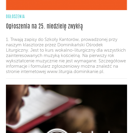
OGŁOSZENIA
Ogłoszenia na 25. niedzielę zwykłą
1. Trwają zapisy do Szkoły Kantorów, prowadzonej przy
naszym klasztorze przez Dominikański Ośrodek
Liturgiczny. Jest to kurs wokalno-liturgiczny dla wszystkich
zainteresowanych muzyką kościelną. Na pierwszy rok
wykształcenie muzycznie nie jest wymagane. Szczegółowe
informacje i formularz zgłoszeniowy można znaleźć na
stronie internetowej www.liturgia.dominikanie.pl.