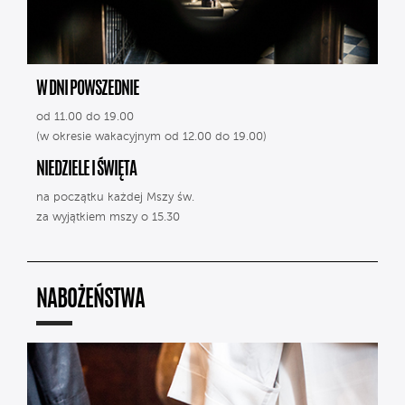
W DNI POWSZEDNIE
od 11.00 do 19.00
(w okresie wakacyjnym od 12.00 do 19.00)
NIEDZIELE I ŚWIĘTA
na początku każdej Mszy św.
za wyjątkiem mszy o 15.30
NABOŻEŃSTWA