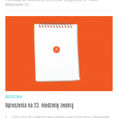
Adamarek SJ.
OGŁOSZENIA
Ogłoszenia na 23. niedzielę zwykłą
1. Od jutra do najbliższej soboty nasz klasztor odprawiał