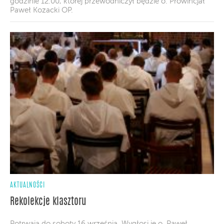
godzinie 12.00, której przewodniczył będzie o. Prowincjał
Paweł Kozacki OP.
AKTUALNOŚCI
Rekolekcje klasztoru
Potrwają do soboty 16 września. Wygłosi je o. Paweł