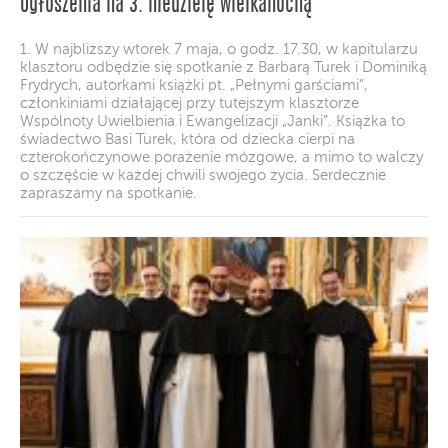
Ogłoszenia na 3. niedzielę wielkanocną
1. W najbliższy wtorek 7 maja, o godz. 17.30, w kapitularzu
klasztoru odbędzie się spotkanie z Barbarą Turek i Dominiką
Frydrych, autorkami książki pt. „Pełnymi garściami”,
członkiniami działającej przy tutejszym klasztorze
Wspólnoty Uwielbienia i Ewangelizacji „Janki”. Książka to
świadectwo Basi Turek, która od dziecka cierpi na
czterokończynowe porażenie mózgowe, a mimo to walczy
o szczęście w każdej chwili swojego życia. Serdecznie
zapraszamy na spotkanie.