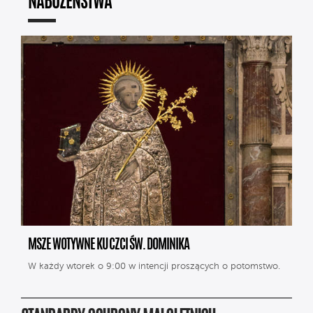
NABOŻEŃSTWA
MSZE WOTYWNE KU CZCI ŚW. DOMINIKA
W każdy wtorek o 9:00 w intencji proszących o potomstwo.