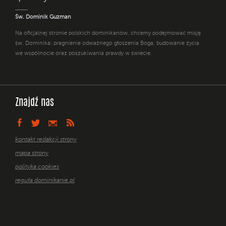
Św. Dominik Guzman
Na oficjalnej stronie polskich dominikanów, chcemy podejmować misję
św. Dominika: pragnienie odważnego głoszenia Boga, budowanie życia
we wspólnocie oraz poszukiwania prawdy w świecie.
Znajdź nas
kontakt redakcji strony
mapa strony
polityka cookies
reguła dominikanie.pl