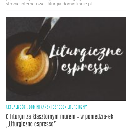
stronie internetowej: liturgia.dominikanie.pl.
,
AKTUALNOŚCI
DOMINIKAŃSKI OŚRODEK LITURGICZNY
O liturgii za klasztornym murem – w poniedziałek
„Liturgiczne espresso”