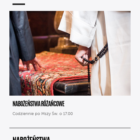
NABOŻEŃSTWA RÓŻAŃCOWE
Codziennie po Mszy Św. o 17.00