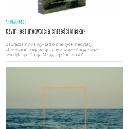
AKTUALNOŚCI
Czym jest medytacja chrześcijańska?
Zapraszamy na wykład o praktyce medytacji
chrześcijańskiej, połączony z prezentacją książki
„Medytacja. Droga Miłującej Obecności”.