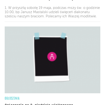
1. W przyszłą sobotę 19 maja, podczas mszy św. o godzinie
10.00, bp Janusz Mastalski udzieli święceń diakonatu
sześciu naszym braciom. Polecamy ich Waszej modlitwie.
OGŁOSZENIA