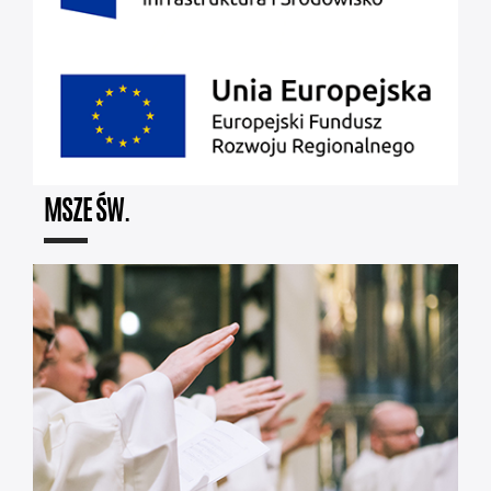
MSZE ŚW.