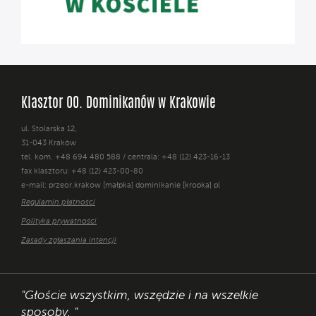
Klasztor OO. Dominikanów w Krakowie
ul. Stolarska 12,
31-043 Kraków
tel. kom. +48 694 480 588 / centrala: +48 (12) 423-16-13
fax klasztoru: +48 (12) 423-00-80
e-mail: przeor.krakow [małpka] dominikanie [kropka] pl
Regulamin płatności
Polityka prywatności
Zasady zgłaszania intencji
"Głoście wszystkim, wszędzie i na wszelkie
sposoby. "