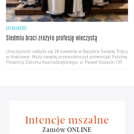
AKTUALNOŚCI
Siedmiu braci złożyło profesję wieczystą
Uroczystość odbyła się 28 kwietnia w Bazylice Świętej Trójcy
w Krakowie. Mszy świętej przewodniczył prowincjał Polskiej
Prowincji Zakonu Kaznodziejskiego, o. Paweł Kozacki OP.