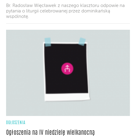
Br. Radosław Więcławek z naszego klasztoru odpowie na
pytania o liturgii celebrowanej przez dominikańską
wspólnotę.
OGŁOSZENIA
Ogłoszenia na IV niedzielę wielkanocną