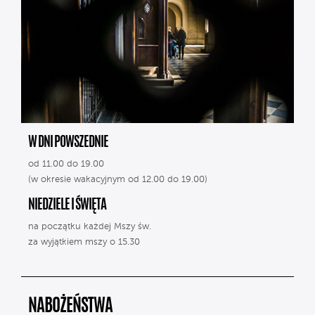
W DNI POWSZEDNIE
od 11.00 do 19.00
(w okresie wakacyjnym od 12.00 do 19.00)
NIEDZIELE I ŚWIĘTA
na początku każdej Mszy św.
za wyjątkiem mszy o 15.30
NABOŻEŃSTWA