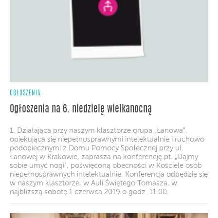
OGŁOSZENIA
Ogłoszenia na 6. niedzielę wielkanocną
1. Działająca przy naszym klasztorze grupa „Łanowa”,
opiekująca się niepełnosprawnymi intelektualnie i ruchowo
podopiecznymi z Domu Pomocy Społecznej przy ul.
Łanowej w Krakowie, zaprasza na konferencję pt. „Dajmy
sobie umyć nogi”, poświęconą obecności w Kościele osób
niepełnosprawnych intelektualnie. Konferencja odbędzie się
w naszym klasztorze, w Auli Świętego Tomasza, w
najbliższą sobotę 1 czerwca 2019 o godz. 11.00.