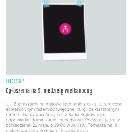
OGŁOSZENIA
Ogłoszenia na 5. niedzielę wielkanocną
1. Zapraszamy na majowe spotkanie z cyklu „Liturgiczne
espresso”, tym razem poświęcone liturgii za klasztornym
murem. Na pytania Anny Łoś z Radia Kraków będą
odpowiadali dominikanin i benedyktyn. Początek jutro, w
poniedziałek 21 maja, o 19:00 w Auli św. Tomasza na III
piętrze budynku Kolegium. Szczegóły na