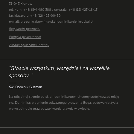
31-043 Kraków
tel. kom. +48 694 480 588 / centrala: +48 (12) 423-16-13
fax klasztoru: +48 (12) 423-00-80
e-mail: przeor.krakow [małpka] dominikanie [kropka] pl
Regulamin płatności
Polityka prywatności
Zasady zgłaszania intencji
"Głoście wszystkim, wszędzie i na wszelkie
sposoby. "
Św. Dominik Guzman
Na oficjalnej stronie polskich dominikanów, chcemy podejmować misję
św. Dominika: pragnienie odważnego głoszenia Boga, budowanie życia
we wspólnocie oraz poszukiwania prawdy w świecie.