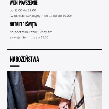
W DNI POWSZEDNIE
od 11.00 do 19.00
(w okresie wakacyjnym od 12.00 do 19.00)
NIEDZIELE I ŚWIĘTA
na początku każdej Mszy św.
za wyjątkiem mszy o 15.30
NABOŻEŃSTWA