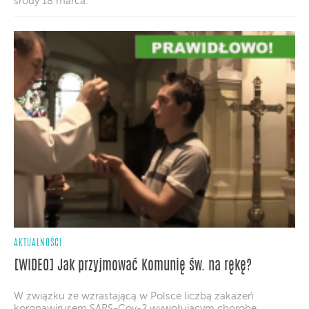
środy 18 marca.
AKTUALNOŚCI
[WIDEO] Jak przyjmować Komunię św. na rękę?
W związku ze wzrastającą w Polsce liczbą zakażeń
koronawirusem SARS-Cov-2 wywołującym chorobę