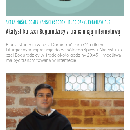
,
,
AKTUALNOŚCI
DOMINIKAŃSKI OŚRODEK LITURGICZNY
KORONAWIRUS
Akatyst ku czci Bogurodzicy z transmisją internetową
Bracia studenci wraz z Dominikańskim Ośrodkiem
Liturgicznym zapraszają do wspólnego śpiewu Akatystu ku
czci Bogurodzicy w środę około godziny 20:45 - modlitwa
ma być transmitowana w internecie.