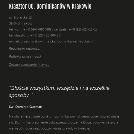
Klasztor OO. Dominikanów w Krakowie
ul. Stolarska 12,
31-043 Kraków
tel. kom. +48 694 480 588 / centrala: +48 (12) 423-16-13
fax klasztoru: +48 (12) 423-00-80
e-mail: przeor.krakow [małpka] dominikanie [kropka] pl
Regulamin płatności
Polityka prywatności
Zasady zgłaszania intencji
"Głoście wszystkim, wszędzie i na wszelkie
sposoby. "
Św. Dominik Guzman
Na oficjalnej stronie polskich dominikanów, chcemy podejmować misję
św. Dominika: pragnienie odważnego głoszenia Boga, budowanie życia
we wspólnocie oraz poszukiwania prawdy w świecie.