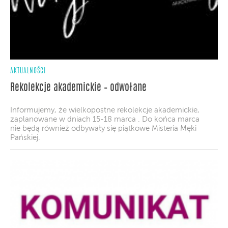
AKTUALNOŚCI
Rekolekcje akademickie – odwołane
Informujemy, że wielkopostne rekolekcje akademickie,
zaplanowane w dniach 15-18 marca . Do końca marca
nie będą również odbywały się piątkowe Misteria Męki
Pańskiej.