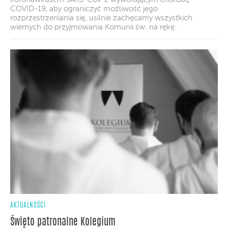
COVID-19, aby ograniczyć możliwość jego
rozprzestrzeniania się, usilnie zachęcamy wszystkich
wiernych do przyjmowania Komunii św. na rękę.
AKTUALNOŚCI
Święto patronalne Kolegium