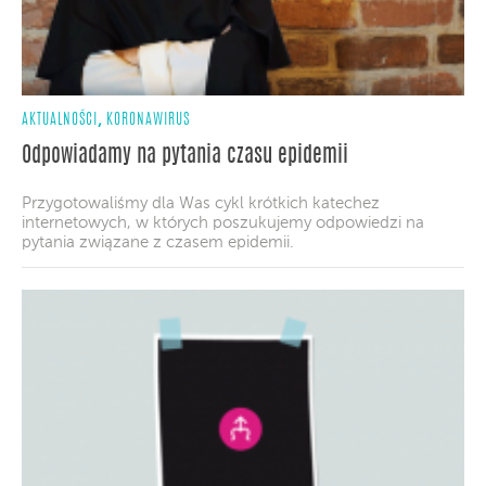
,
AKTUALNOŚCI
KORONAWIRUS
Odpowiadamy na pytania czasu epidemii
Przygotowaliśmy dla Was cykl krótkich katechez
internetowych, w których poszukujemy odpowiedzi na
pytania związane z czasem epidemii.