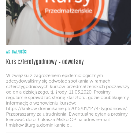
AKTUALNOŚCI
Kurs czterotygodniowy – odwołany
W związku z zagrożeniem epidemiologicznym
zdecydowaliśmy się odwołać spotkania w ramach
czterotygodniowych kursów przedmałżeńskich począwszy
od dnia dzisiejszego, tj. środy, 11.03.2020. Prosimy
regularnie sprawdzać stronę klasztoru, gdzie opublikujemy
informację o wznowieniu kursów:
https://krakow.dominikanie.pl/2015/01/14/4-tygodniowe/
Przepraszamy za utrudnienia. Ewentualne pytania prosimy
kierować do o. Łukasza Miśko OP na adres e-mail:
l.misko@liturgia.dominikanie.pl
.