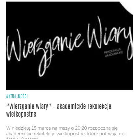
AKTUALNOŚCI
“Wierzganie wiary” – akademickie rekolekcje
wielkopostne
W niedzielę 15 marca na mszy o 20:20 rozpoczną się
akademickie rekolekcje wielkopostne, które potrwają do