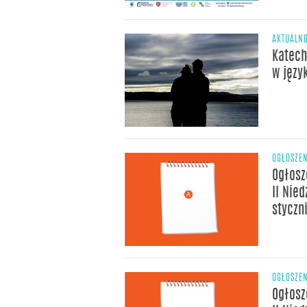
AKTUALNO
Katech
w języ
OGŁOSZE
Ogłosz
II Nied
styczn
OGŁOSZE
Ogłosz