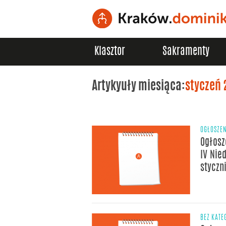
Klasztor
Sakramenty
Artykyuły miesiąca:
styczeń 
OGŁOSZE
Ogłosz
IV Nied
styczn
BEZ KATE