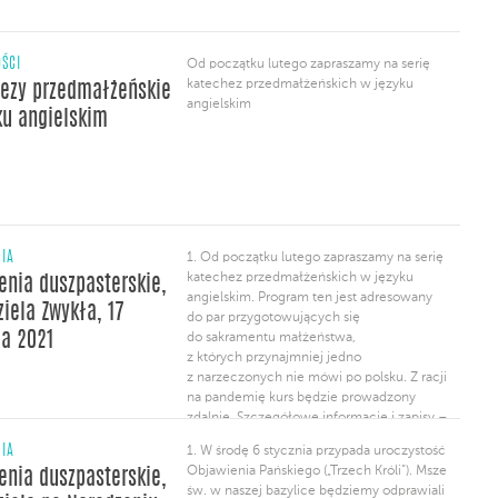
ŚCI
Od początku lutego zapraszamy na serię
katechez przedmałżeńskich w języku
ezy przedmałżeńskie
angielskim
ku angielskim
NIA
1. Od początku lutego zapraszamy na serię
katechez przedmałżeńskich w języku
enia duszpasterskie,
angielskim. Program ten jest adresowany
ziela Zwykła, 17
do par przygotowujących się
ia 2021
do sakramentu małżeństwa,
z których przynajmniej jedno
z narzeczonych nie mówi po polsku. Z racji
na pandemię kurs będzie prowadzony
zdalnie. Szczegółowe informacje i zapisy –
na stronie internetowej klasztoru. 2. W
NIA
1. W środę 6 stycznia przypada uroczystość
dniach od 18 do 25 stycznia trwa Tydzień
Objawienia Pańskiego („Trzech Króli”). Msze
enia duszpasterskie,
Modlitw o Jedność Chrześcijan. W imieniu
św. w naszej bazylice będziemy odprawiali