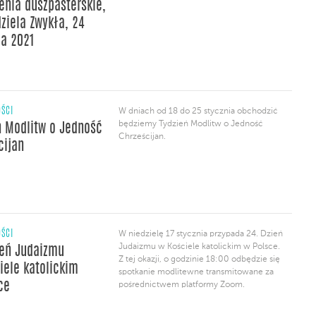
enia duszpasterskie,
z których przynajmniej jedno
z narzeczonych nie mówi po polsku. Z racji
dziela Zwykła, 24
na pandemię kurs będzie prowadzony
ia 2021
zdalnie. Szczegółowe informacje i zapisy
[…]
ŚCI
W dniach od 18 do 25 stycznia obchodzić
będziemy Tydzień Modlitw o Jedność
ń Modlitw o Jedność
Chrześcijan.
cijan
ŚCI
W niedzielę 17 stycznia przypada 24. Dzień
Judaizmu w Kościele katolickim w Polsce.
ień Judaizmu
Z tej okazji, o godzinie 18:00 odbędzie się
iele katolickim
spotkanie modlitewne transmitowane za
ce
pośrednictwem platformy Zoom.