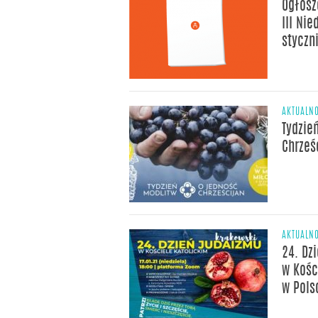
Ogłosz
III Nie
styczn
AKTUALNO
Tydzie
Chrześ
AKTUALNO
24. Dz
w Kośc
w Pols