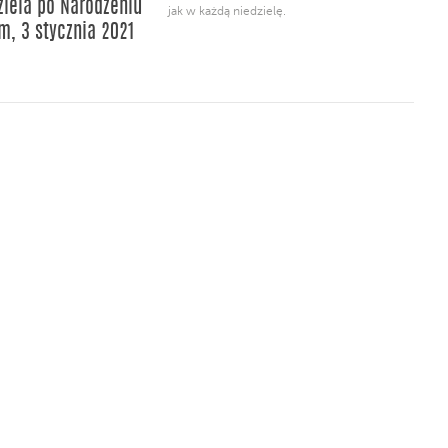
Rady Dialogu Archidiecezji krakowskiej
dziela po Narodzeniu
jak w każdą niedzielę.
zapraszamy do udziału […]
m, 3 stycznia 2021