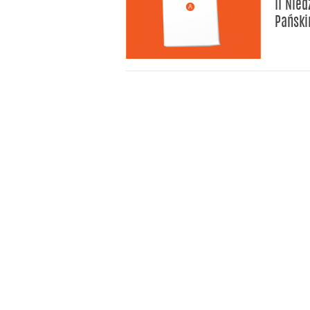
II Nie
Pański