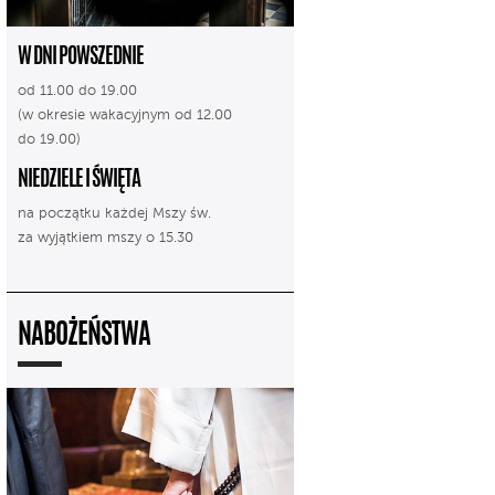
W DNI POWSZEDNIE
od 11.00 do 19.00
(w okresie wakacyjnym od 12.00
do 19.00)
NIEDZIELE I ŚWIĘTA
na początku każdej Mszy św.
za wyjątkiem mszy o 15.30
NABOŻEŃSTWA