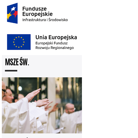
MSZE ŚW.