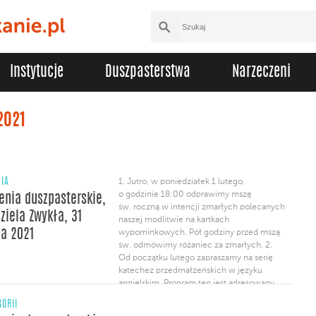
Instytucje
Duszpasterstwa
Narzeczeni
2021
NIA
1. Jutro, w poniedziałek 1 lutego,
o godzinie 18:00 odprawimy mszę
enia duszpasterskie,
św. roczną w intencji zmarłych polecanych
ziela Zwykła, 31
naszej modlitwie na kartkach
ia 2021
wypominkowych. Pół godziny przed mszą
św. odmówimy różaniec za zmarłych. 2.
Od początku lutego zapraszamy na serię
katechez przedmałżeńskich w języku
angielskim. Program ten jest adresowany
do par przygotowujących się
GORII
do sakramentu małżeństwa,