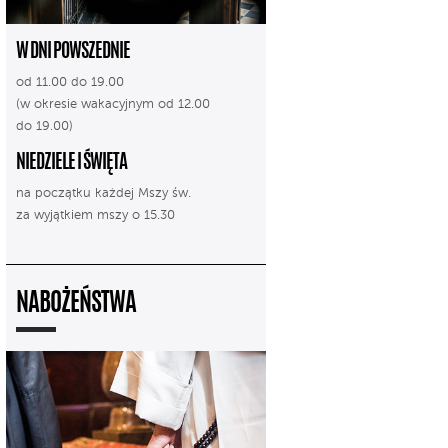
W DNI POWSZEDNIE
od 11.00 do 19.00
(w okresie wakacyjnym od 12.00
do 19.00)
NIEDZIELE I ŚWIĘTA
na początku każdej Mszy św.
za wyjątkiem mszy o 15.30
NABOŻEŃSTWA