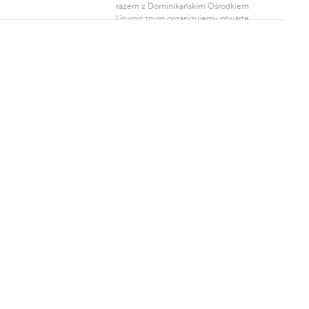
razem z Dominikańskim Ośrodkiem
Liturgicznym organizujemy otwarte
zwiedzanie naszej Bazyliki i jej okolic,
pod przewodnictwem naszego zakrystiana,
brata Fabiana. Można wybrać jeden z dni
(w każdym tygodniu sobotę powtarzamy
trasę z piątku). Szczegółowe informacje, […]