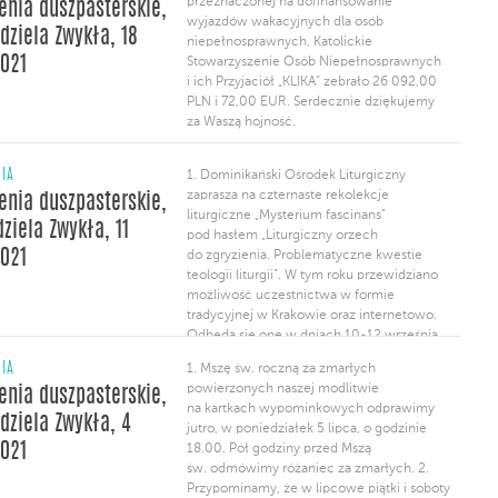
przeznaczonej na dofinansowanie
enia duszpasterskie,
Dominikańska Pielgrzymka na Jasną Górę.
wyjazdów wakacyjnych dla osób
Mimo że tradycyjne pielgrzymowanie
edziela Zwykła, 18
niepełnosprawnych, Katolickie
nie może […]
2021
Stowarzyszenie Osób Niepełnosprawnych
i ich Przyjaciół „KLIKA” zebrało 26 092,00
PLN i 72,00 EUR. Serdecznie dziękujemy
za Waszą hojność.
NIA
1. Dominikański Ośrodek Liturgiczny
zaprasza na czternaste rekolekcje
enia duszpasterskie,
liturgiczne „Mysterium fascinans”
ziela Zwykła, 11
pod hasłem „Liturgiczny orzech
2021
do zgryzienia. Problematyczne kwestie
teologii liturgii”. W tym roku przewidziano
możliwość uczestnictwa w formie
tradycyjnej w Krakowie oraz internetowo.
Odbędą się one w dniach 10-12 września,
konieczna jest wcześniejsza rejestracja
NIA
1. Mszę św. roczną za zmarłych
na stronie www.mf.org.pl. Informacje także
powierzonych naszej modlitwie
enia duszpasterskie,
na plakacie w gablocie.
na kartkach wypominkowych odprawimy
edziela Zwykła, 4
jutro, w poniedziałek 5 lipca, o godzinie
2021
18.00. Pół godziny przed Mszą
św. odmówimy różaniec za zmarłych. 2.
Przypominamy, że w lipcowe piątki i soboty