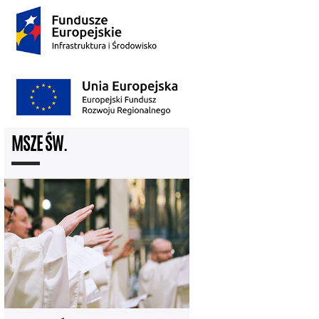
MSZE ŚW.