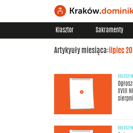
Klasztor
Sakramenty
Artykyuły miesiąca:
lipiec 20
OGŁOSZE
Ogłosz
XVIII N
sierpn
OGŁOSZE