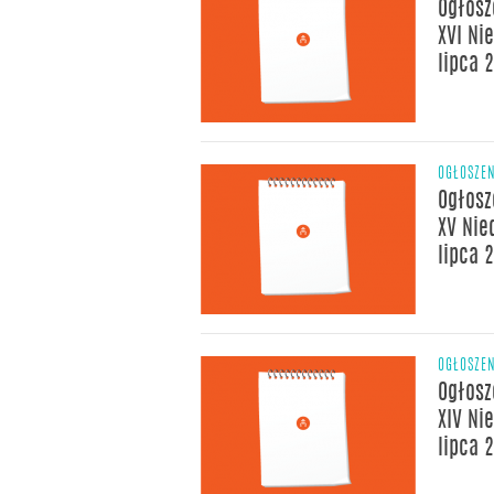
Ogłosz
XVI Ni
lipca 
OGŁOSZE
Ogłosz
XV Nied
lipca 
OGŁOSZE
Ogłosz
XIV Ni
lipca 