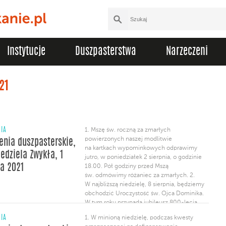
Instytucje
Duszpasterstwa
Narzeczeni
21
NIA
1. Mszę św. roczną za zmarłych
powierzonych naszej modlitwie
enia duszpasterskie,
na kartkach wypominkowych odprawimy
iedziela Zwykła, 1
jutro, w poniedziałek 2 sierpnia, o godzinie
ia 2021
18.00. Pół godziny przed Mszą
św. odmówimy różaniec za zmarłych. 2.
W najbliższą niedzielę, 8 sierpnia, będziemy
obchodzić Uroczystość św. Ojca Dominika.
W tym roku przypada jubileusz 800-lecia
śmierci naszego Ojca Założyciela. 3.
NIA
1. W minioną niedzielę, podczas kwesty
W dniach 3-9 sierpnia odbędzie się