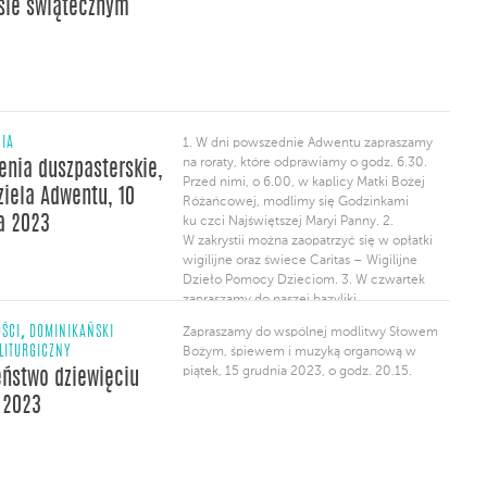
sie świątecznym
NIA
1. W dni powszednie Adwentu zapraszamy
na roraty, które odprawiamy o godz. 6.30.
enia duszpasterskie,
Przed nimi, o 6.00, w kaplicy Matki Bożej
dziela Adwentu, 10
Różańcowej, modlimy się Godzinkami
a 2023
ku czci Najświętszej Maryi Panny. 2.
W zakrystii można zaopatrzyć się w opłatki
wigilijne oraz świece Caritas – Wigilijne
Dzieło Pomocy Dzieciom. 3. W czwartek
zapraszamy do naszej bazyliki
na Wieczóruwielbienia, który poprowadzi
,
ŚCI
DOMINIKAŃSKI
Zapraszamy do wspólnej modlitwy Słowem
Wspólnota Janki. Na początek msza
LITURGICZNY
Bożym, śpiewem i muzyką organową w
o godz. 19.30, potem wprowadzenie,
piątek, 15 grudnia 2023, o godz. 20.15.
ństwo dziewięciu
a następnie modlitwa uwielbieniaz
możliwością skorzystania […]
 2023