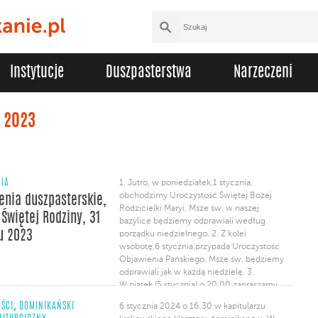
Instytucje
Duszpasterstwa
Narzeczeni
 2023
NIA
1. Jutro, w poniedziałek,1 stycznia,
obchodzimy Uroczystość Świętej Bożej
enia duszpasterskie,
Rodzicielki Maryi. Msze św. w naszej
 Świętej Rodziny, 31
bazylice będziemy odprawiali według
u 2023
porządku niedzielnego. 2. Z kolei
wsobotę,6 stycznia,przypada Uroczystość
Objawienia Pańskiego. Msze św. będziemy
odprawiali jak w każdą niedzielę. 3.
W piątek (5 stycznia) o 20.00 zapraszamy
do kościoła mniszek dominikańskich
,
ŚCI
DOMINIKAŃSKI
6 stycznia 2024 o 16:30 w kapitularzu
na Gródku przy ul. Mikołajskiej