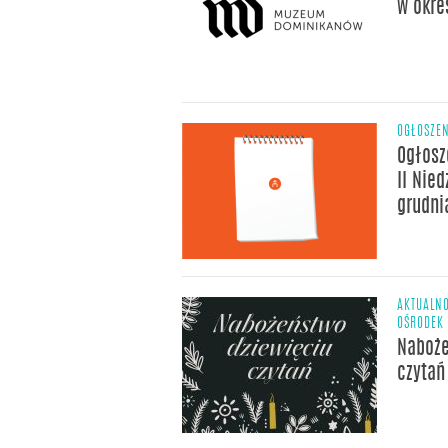
w okre
OGŁOSZE
Ogłosz
II Nie
grudni
AKTUALNO
OŚRODEK 
Naboże
czytań