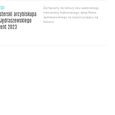
ŚCI
Zachęcamy do lektury listu pasterskiego
metropolity krakowskiego, abpa Marka
asterski arcybiskupa
Jędraszewskiego na rozpoczynający się
Jędraszewskiego
Adwent.
ent 2023