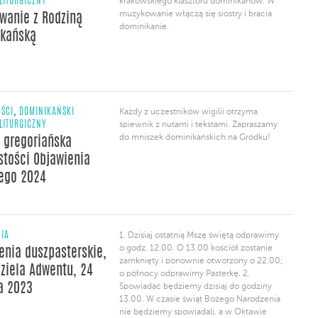
LITURGICZNY
krakowskiego klasztoru dominikanów. W
na gregoriańską wigilię uroczystości
muzykowanie włączą się siostry i bracia
wanie z Rodziną
Objawienia Pańskiego. Modlitwę
dominikanie.
poprowadzi schola Vigilantes
kańską
z Dominikańskiego Ośrodka Liturgicznego.
[…]
,
ŚCI
DOMINIKAŃSKI
Każdy z uczestników wigilii otrzyma
LITURGICZNY
śpiewnik z nutami i tekstami. Zapraszamy
do mniszek dominikańskich na Gródku!
a gregoriańska
stości Objawienia
ego 2024
NIA
1. Dzisiaj ostatnią Mszę świętą odprawimy
o godz. 12.00. O 13.00 kościół zostanie
enia duszpasterskie,
zamknięty i ponownie otworzony o 22.00;
dziela Adwentu, 24
o północy odprawimy Pasterkę. 2.
a 2023
Spowiadać będziemy dzisiaj do godziny
13.00. W czasie świąt Bożego Narodzenia
nie będziemy spowiadali, a w Oktawie