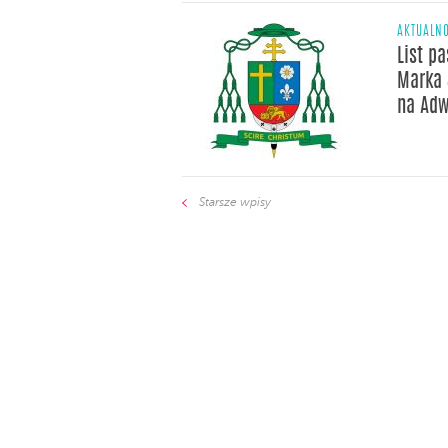
AKTUALNO
List p
Marka 
na Adw
Starsze wpisy