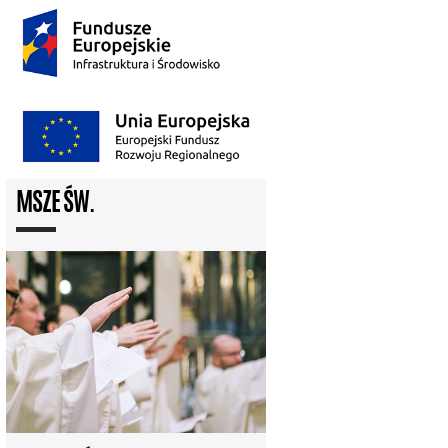
MSZE ŚW.