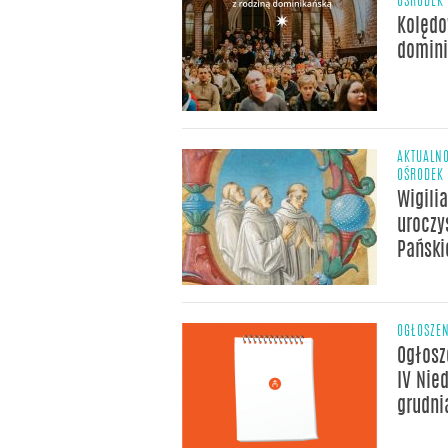
OŚRODEK 
Kolędo
domini
AKTUALNO
OŚRODEK 
Wigili
uroczy
Pański
OGŁOSZE
Ogłosz
IV Nie
grudni