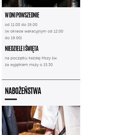
W DNI POWSZEDNIE
od 11.00 do 19.00
(w okresie wakacyjnym od 12.00
do 19.00)
NIEDZIELE I ŚWIĘTA
na początku każdej Mszy św.
za wyjątkiem mszy o 15.30
NABOŻEŃSTWA