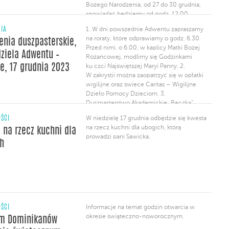
Bożego Narodzenia, od 27 do 30 grudnia,
spowiadać będziemy od godz. 12.00
do 19.00. 3. W Uroczystość Narodzenia
NIA
1. W dni powszednie Adwentu zapraszamy
Pańskiego oraz 26 grudnia, w święto
na roraty, które odprawiamy o godz. 6.30.
enia duszpasterskie,
św. Szczepana, Msze św. będziemy
Przed nimi, o 6.00, w kaplicy Matki Bożej
odprawiali według porządku niedzielnego.
dziela Adwentu –
Różańcowej, modlimy się Godzinkami
4. W zakrystii […]
e, 17 grudnia 2023
ku czci Najświętszej Maryi Panny. 2.
W zakrystii można zaopatrzyć się w opłatki
wigilijne oraz świece Caritas – Wigilijne
Dzieło Pomocy Dzieciom. 3.
Duszpasterstwo Akademickie „Beczka”
zaprasza na rekolekcje adwentowe
ŚCI
W niedzielę 17 grudnia odbędzie się kwesta
pt. „Bądź prorokiem: szykuj drogę.Jan
na rzecz kuchni dla ubogich, którą
 na rzecz kuchni dla
Chrzciciel i Boski challenge”, które
prowadzi pani Sawicka.
wygłoszą s. Anna Maria […]
h
ŚCI
Informacje na temat godzin otwarcia w
okresie świąteczno-noworocznym.
m Dominikanów