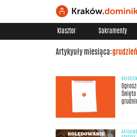
Klasztor
Sakramenty
Artykyuły miesiąca:
grudzień
OGŁOSZE
Ogłosz
Święto
grudni
AKTUALNO