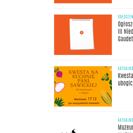
OGŁOSZE
Ogłosz
III Nie
Gaudet
AKTUALNO
Kwesta
ubogic
AKTUALNO
Muzeu