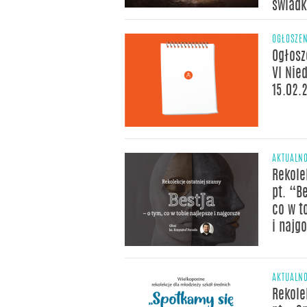
świad
OGŁOSZE
Ogłosz
VI Nie
15.02.
AKTUALNO
Rekole
pt. “B
co w t
i najg
AKTUALNO
Rekole