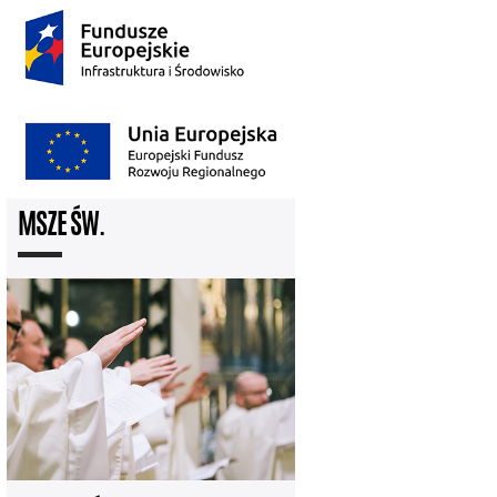
MSZE ŚW.