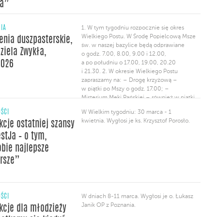
ka”
NIA
1. W tym tygodniu rozpocznie się okres
Wielkiego Postu. W Środę Popielcową Msze
enia duszpasterskie,
św. w naszej bazylice będą odprawiane
dziela Zwykła,
o godz. 7.00, 8.00, 9.00 i 12.00,
2026
a po południu o 17.00, 19.00, 20.20
i 21.30. 2. W okresie Wielkiego Postu
zapraszamy na: – Drogę krzyżową –
w piątki po Mszy o godz. 17.00; –
Misterium Męki Pańskiej – również w piątki,
po Mszy o godz. 19.30; – Gorzkie Żale
ŚCI
W Wielkim tygodniu: 30 marca - 1
w niedziele po Mszy o godz. 17.00. 3.
kwietnia. Wygłosi je ks. Krzysztof Porosło.
kcje ostatniej szansy
Wspólnota Janki […]
estJa – o tym,
obie najlepsze
orsze”
ŚCI
W dniach 8-11 marca. Wygłosi je o. Łukasz
Janik OP z Poznania.
kcje dla młodzieży