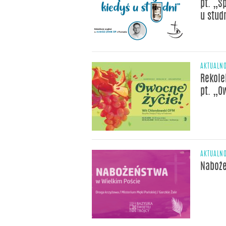
pt. „S
u stud
AKTUALNO
Rekole
pt. „O
AKTUALNO
Naboże