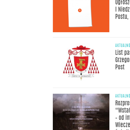
Ogłosz
I Nied
Postu,
AKTUALNO
List pa
Grzego
Post
AKTUALNO
Rozpro
“Wstań
– od i
Wiecze