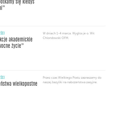
potkamy się kiedyś
ni”
ŚCI
W dniach 1-4 marca. Wygłos je o. Wit
Chlondowski OFM.
kcje akademickie
wocne życie”
ŚCI
Przez czas Wielkiego Postu zapraszamy do
naszej bazyliki na nabożeństwa pasyjne.
ństwa wielkopostne