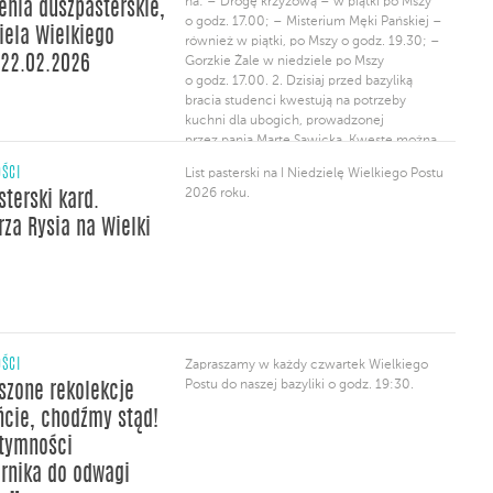
na: – Drogę krzyżową – w piątki po Mszy
enia duszpasterskie,
do środy zapraszamy na Msze o 19.30, […]
o godz. 17.00; – Misterium Męki Pańskiej –
ziela Wielkiego
również w piątki, po Mszy o godz. 19.30; –
 22.02.2026
Gorzkie Żale w niedziele po Mszy
o godz. 17.00. 2. Dzisiaj przed bazyliką
bracia studenci kwestują na potrzeby
kuchni dla ubogich, prowadzonej
przez panią Martę Sawicką. Kwestę można
także wesprzeć przelewając pieniądze
ŚCI
List pasterski na I Niedzielę Wielkiego Postu
na konto, którego numer znaleźć można
2026 roku.
sterski kard.
na plakatach; mają go także […]
rza Rysia na Wielki
ŚCI
Zapraszamy w każdy czwartek Wielkiego
Postu do naszej bazyliki o godz. 19:30.
szone rekolekcje
cie, chodźmy stąd!
ntymności
rnika do odwagi