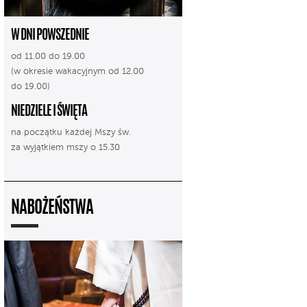
W DNI POWSZEDNIE
od 11.00 do 19.00
(w okresie wakacyjnym od 12.00
do 19.00)
NIEDZIELE I ŚWIĘTA
na początku każdej Mszy św.
za wyjątkiem mszy o 15.30
NABOŻEŃSTWA