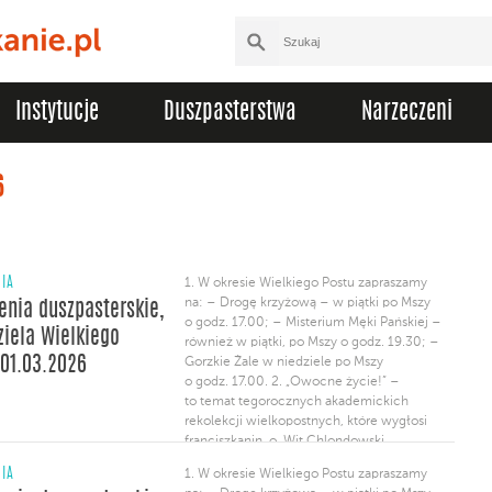
Instytucje
Duszpasterstwa
Narzeczeni
6
NIA
1. W okresie Wielkiego Postu zapraszamy
na: – Drogę krzyżową – w piątki po Mszy
enia duszpasterskie,
o godz. 17.00; – Misterium Męki Pańskiej –
ziela Wielkiego
również w piątki, po Mszy o godz. 19.30; –
 01.03.2026
Gorzkie Żale w niedziele po Mszy
o godz. 17.00. 2. „Owocne życie!” –
to temat tegorocznych akademickich
rekolekcji wielkopostnych, które wygłosi
franciszkanin, o. Wit Chlondowski.
Rekolekcje rozpoczynają się dzisiaj na Mszy
NIA
1. W okresie Wielkiego Postu zapraszamy
o godzinie 20.20. Od poniedziałku