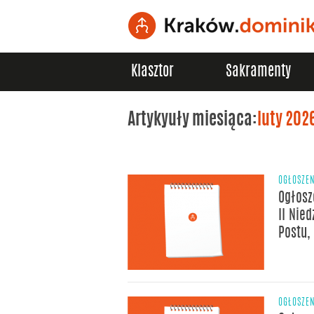
Klasztor
Sakramenty
Artykyuły miesiąca:
luty 202
OGŁOSZE
Ogłosz
II Nied
Postu,
OGŁOSZE