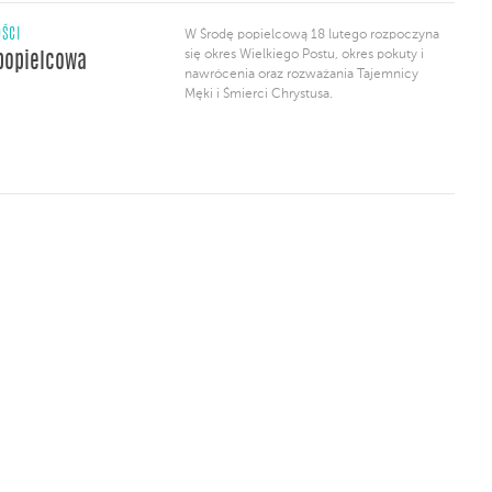
ŚCI
W Środę popielcową 18 lutego rozpoczyna
się okres Wielkiego Postu, okres pokuty i
popielcowa
nawrócenia oraz rozważania Tajemnicy
Męki i Śmierci Chrystusa.