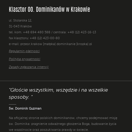
Klasztor OO. Dominikanów w Krakowie
ul. Stolarska 12,
31-043 Kraków
tel. kom. +48 694 480 588 / centrala: +48 (12) 423-16-13
fax klasztoru: +48 (12) 423-00-80
e-mail: przeor.krakow [małpka] dominikanie [kropka] pl
Regulamin płatności
Polityka prywatności
Zasady zgłaszania intencji
"Głoście wszystkim, wszędzie i na wszelkie
sposoby. "
Św. Dominik Guzman
Na oficjalnej stronie polskich dominikanów, chcemy podejmować misję
św. Dominika: pragnienie odważnego głoszenia Boga, budowanie życia
we wspólnocie oraz poszukiwania prawdy w świecie.