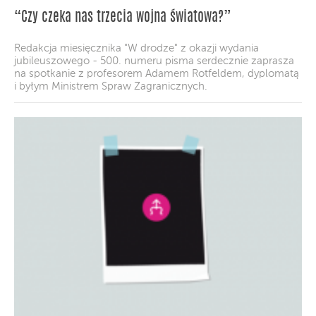
“Czy czeka nas trzecia wojna światowa?”
Redakcja miesięcznika "W drodze" z okazji wydania
jubileuszowego - 500. numeru pisma serdecznie zaprasza
na spotkanie z profesorem Adamem Rotfeldem, dyplomatą
i byłym Ministrem Spraw Zagranicznych.