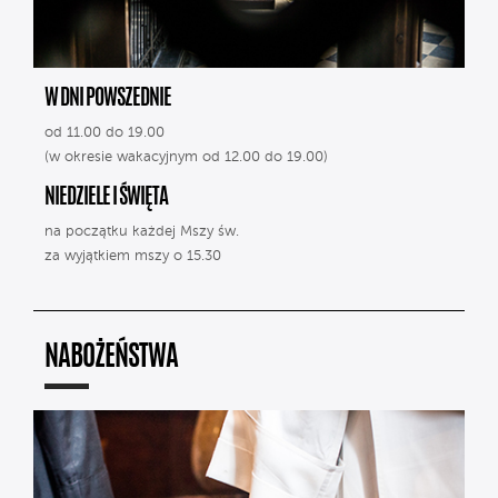
W DNI POWSZEDNIE
od 11.00 do 19.00
(w okresie wakacyjnym od 12.00 do 19.00)
NIEDZIELE I ŚWIĘTA
na początku każdej Mszy św.
za wyjątkiem mszy o 15.30
NABOŻEŃSTWA