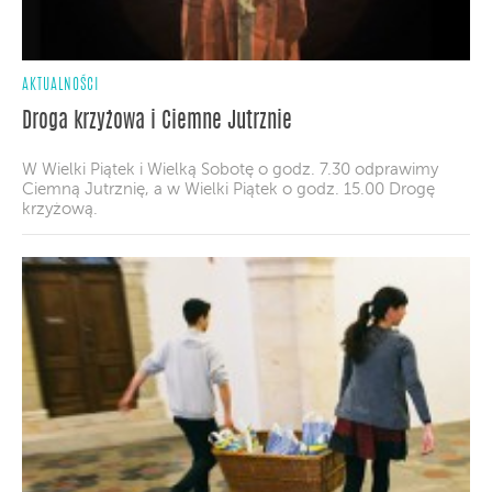
AKTUALNOŚCI
Droga krzyżowa i Ciemne Jutrznie
W Wielki Piątek i Wielką Sobotę o godz. 7.30 odprawimy
Ciemną Jutrznię, a w Wielki Piątek o godz. 15.00 Drogę
krzyżową.