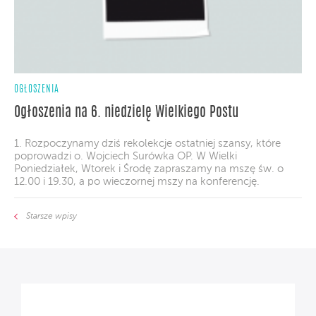
OGŁOSZENIA
Ogłoszenia na 6. niedzielę Wielkiego Postu
1. Rozpoczynamy dziś rekolekcje ostatniej szansy, które
poprowadzi o. Wojciech Surówka OP. W Wielki
Poniedziałek, Wtorek i Środę zapraszamy na mszę św. o
12.00 i 19.30, a po wieczornej mszy na konferencję.
Starsze wpisy