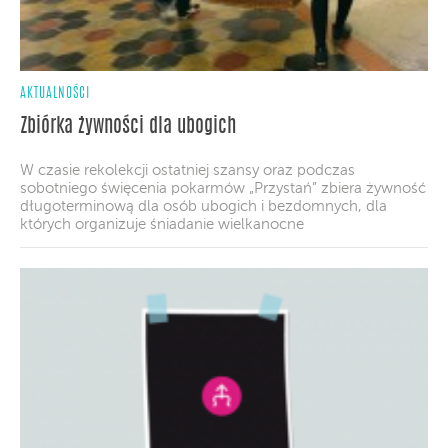
AKTUALNOŚCI
Zbiórka żywności dla ubogich
W czasie rekolekcji ostatniej szansy oraz podczas
sobotniego święcenia pokarmów „Przystań” zbiera żywność
długoterminową dla osób ubogich i bezdomnych, dla
których organizuje śniadanie wielkanocne