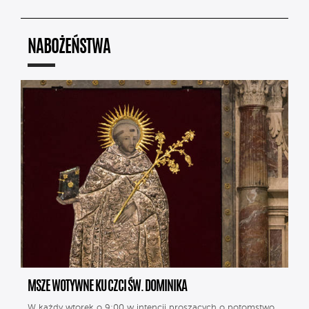
NABOŻEŃSTWA
MSZE WOTYWNE KU CZCI ŚW. DOMINIKA
W każdy wtorek o 9:00 w intencji proszących o potomstwo.