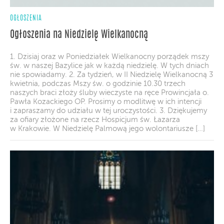
OGŁOSZENIA
Ogłoszenia na Niedzielę Wielkanocną
1. Dzisiaj oraz w Poniedziałek Wielkanocny porządek mszy
św. w naszej Bazylice jak w każdą niedzielę. W tych dniach
nie spowiadamy. 2. Za tydzień, w II Niedzielę Wielkanocną 3
kwietnia, podczas Mszy św. o godzinie 10.30 trzech
naszych braci złoży śluby wieczyste na ręce Prowincjała o.
Pawła Kozackiego OP. Prosimy o modlitwę w ich intencji
i zapraszamy do udziału w tej uroczystości. 3. Dziękujemy
za ofiary złożone na rzecz Hospicjum św. Łazarza
w Krakowie. W Niedzielę Palmową jego wolontariusze […]