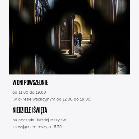
W DNI POWSZEDNIE
od 11.00 do 19.00
(w okresie wakacyjnym od 12.00 do 19.00)
NIEDZIELE I ŚWIĘTA
na początku każdej Mszy św.
za wyjątkiem mszy o 15.30