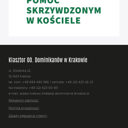
Klasztor OO. Dominikanów w Krakowie
ul. Stolarska 12,
31-043 Kraków
tel. kom. +48 694 480 588 / centrala: +48 (12) 423-16-13
fax klasztoru: +48 (12) 423-00-80
e-mail: przeor.krakow [małpka] dominikanie [kropka] pl
Regulamin płatności
Polityka prywatności
Zasady zgłaszania intencji