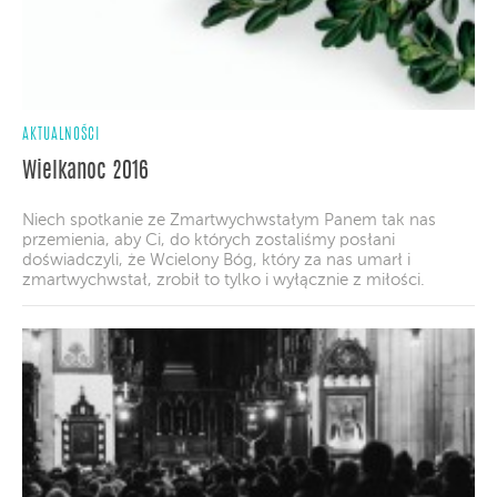
AKTUALNOŚCI
Wielkanoc 2016
Niech spotkanie ze Zmartwychwstałym Panem tak nas
przemienia, aby Ci, do których zostaliśmy posłani
doświadczyli, że Wcielony Bóg, który za nas umarł i
zmartwychwstał, zrobił to tylko i wyłącznie z miłości.