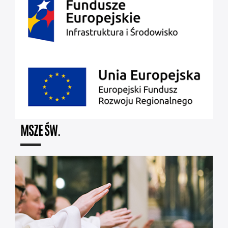
MSZE ŚW.