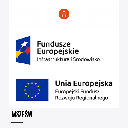
MSZE ŚW.