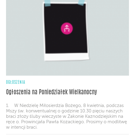
OGŁOSZENIA
Ogłoszenia na Poniedziałek Wielkanocny
1. W Niedzielę Miłosierdzia Bożego, 8 kwietnia, podczas
Mszy św. konwentualnej o godzinie 10.30 pięciu naszych
braci złoży śluby wieczyste w Zakonie Kaznodziejskim na
ręce o. Prowincjała Pawła Kozackiego. Prosimy o modlitwę
w intencji braci.