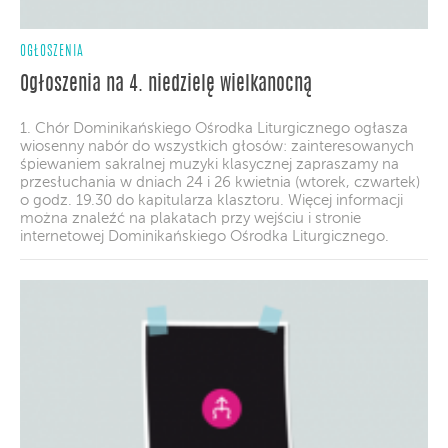
OGŁOSZENIA
Ogłoszenia na 4. niedzielę wielkanocną
1. Chór Dominikańskiego Ośrodka Liturgicznego ogłasza
wiosenny nabór do wszystkich głosów: zainteresowanych
śpiewaniem sakralnej muzyki klasycznej zapraszamy na
przesłuchania w dniach 24 i 26 kwietnia (wtorek, czwartek)
o godz. 19.30 do kapitularza klasztoru. Więcej informacji
można znaleźć na plakatach przy wejściu i stronie
internetowej Dominikańskiego Ośrodka Liturgicznego.