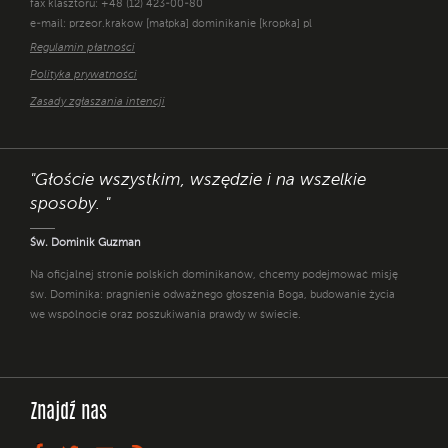
fax klasztoru: +48 (12) 423-00-80
e-mail: przeor.krakow [małpka] dominikanie [kropka] pl
Regulamin płatności
Polityka prywatności
Zasady zgłaszania intencji
"Głoście wszystkim, wszędzie i na wszelkie
sposoby. "
Św. Dominik Guzman
Na oficjalnej stronie polskich dominikanów, chcemy podejmować misję
św. Dominika: pragnienie odważnego głoszenia Boga, budowanie życia
we wspólnocie oraz poszukiwania prawdy w świecie.
Znajdź nas