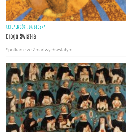
,
AKTUALNOŚCI
DA BECZKA
Droga Światła
Spotkanie ze Zmartwychwstałym