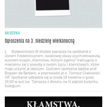
OGŁOSZENIA
Ogłoszenia na 3. niedzielę wielkanocną
1. Wydawnictwo W drodze zaprasza na spotkanie z
Jonem Fredericksonem, światowej sławy psychoterapeutą,
autorem książki „Kłamstwa, którymi żyjemy” traktującej o
mierzeniu się z prawdą o swoim życiu i kłamstwach, które
maja uczynić je lepszym. Gościem spotkania będzie prof.
Bogdan de Barbaro, a poprowadzi je o. Tomasz Grabowski
OP. Spotkanie odbędzie się w środę 18 kwietnia o godz.
19.00 w auli św. Tomasza z Akwinu na III piętrze budynku
Kolegium.