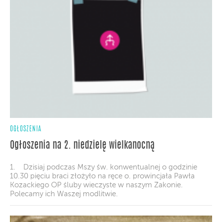
OGŁOSZENIA
Ogłoszenia na 2. niedzielę wielkanocną
1. Dzisiaj podczas Mszy św. konwentualnej o godzinie
10.30 pięciu braci złożyło na ręce o. prowincjała Pawła
Kozackiego OP śluby wieczyste w naszym Zakonie.
Polecamy ich Waszej modlitwie.