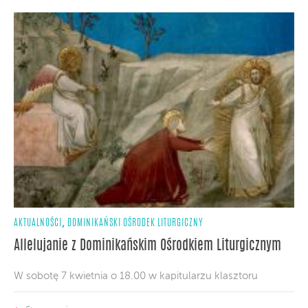
,
AKTUALNOŚCI
DOMINIKAŃSKI OŚRODEK LITURGICZNY
Allelujanie z Dominikańskim Ośrodkiem Liturgicznym
W sobotę 7 kwietnia o 18.00 w kapitularzu klasztoru