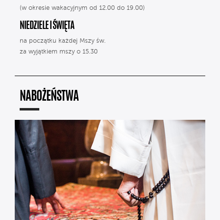
(w okresie wakacyjnym od 12.00 do 19.00)
NIEDZIELE I ŚWIĘTA
na początku każdej Mszy św.
za wyjątkiem mszy o 15.30
NABOŻEŃSTWA