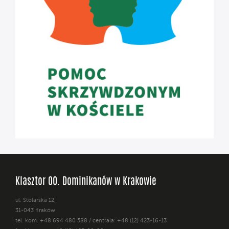
Klasztor OO. Dominikanów w Krakowie
ul. Stolarska 12,
31-043 Kraków
tel. kom. +48 694 480 588 / centrala: +48 (12) 423-16-13