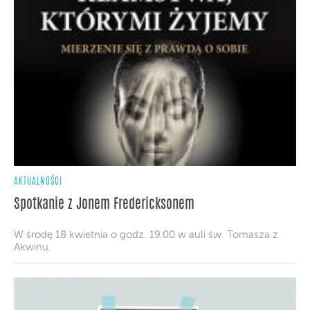
AKTUALNOŚCI
Spotkanie z Jonem Fredericksonem
W środę 18 kwietnia o godz. 19.00 w auli św. Tomasza z
Akwinu.