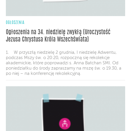
OGŁOSZENIA
Ogłoszenia na 34. niedzielę zwykłą (Uroczystość
Jezusa Chrystusa Króla Wszechświata)
1. W przyszłą niedzielę 2 grudnia, I niedzielę Adwentu,
podczas Mszy św. o 20:20, rozpoczną się rekolekcje
akademickie, które poprowadzi s. Anna Bałchan SMI. Od
poniedziałku do środy zapraszamy na mszę św. o 19.30, a
po niej – na konferencję rekolekcyjną.