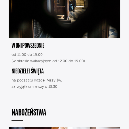
W DNI POWSZEDNIE
od 11.00 do 19.00
(w okresie wakacyjnym od 12.00 do 19.00)
NIEDZIELE I ŚWIĘTA
na początku każdej Mszy św.
za wyjątkiem mszy o 15.30
NABOŻEŃSTWA