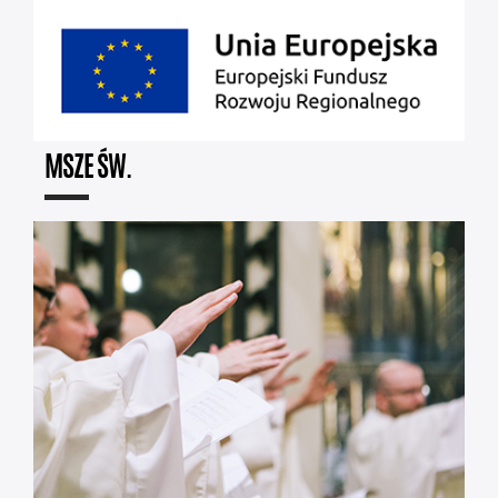
MSZE ŚW.