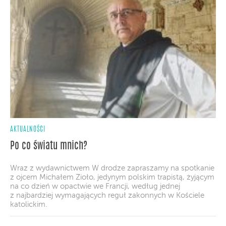
AKTUALNOŚCI
Po co światu mnich?
Wraz z wydawnictwem W drodze zapraszamy na spotkanie
z ojcem Michałem Zioło, jedynym polskim trapistą, żyjącym
na co dzień w opactwie we Francji, według jednej
z najbardziej wymagających reguł zakonnych w Kościele
katolickim.