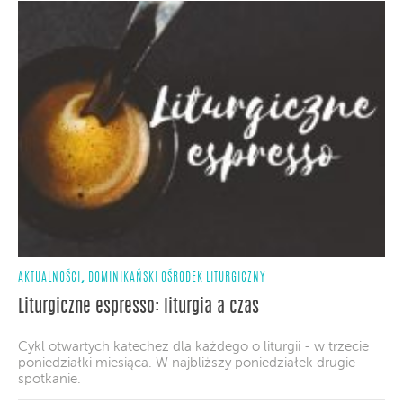
,
AKTUALNOŚCI
DOMINIKAŃSKI OŚRODEK LITURGICZNY
Liturgiczne espresso: liturgia a czas
Cykl otwartych katechez dla każdego o liturgii - w trzecie
poniedziałki miesiąca. W najbliższy poniedziałek drugie
spotkanie.