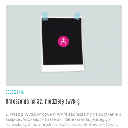
OGŁOSZENIA
Ogłoszenia na 32. niedzielę zwykłą
1. Wraz z Wydawnictwem WAM zapraszamy na spotkanie o
książce „Apokalipsa tu i teraz” René Girarda, jednego z
największych europejskich myślicieli, zatytułowane Czy to