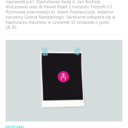
naprawdę już?. Dyskutować będą o. Jan Andrzej
Kłoczowski oraz dr Paweł Rojek z Instytutu Filozofii UJ.
Rozmowę poprowadzi ks. Adam Pawlaszczyk, redaktor
naczelny Gościa Niedzielnego. Spotkanie odbędzie się w
kapitularzu klasztoru w czwartek 15 listopada o godz.
18:30.
OGŁOSZENIA