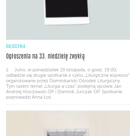
OGŁOSZENIA
Ogłoszenia na 33. niedzielę zwykłą
1. Jutro, w poniedziałek 19 listopada, o godz. 19:00,
odbędzie się drugie spotkanie z cyklu „Liturgiczne espresso”
organizowane przez Dominikański Ośrodek Liturgiczny.
Tym razem temat „Liturgia a czas” podejmą ojcowie Jan
Andrzej Kłoczowski OP i Dominik Jurczak OP. Spotkanie
poprowadzi Anna Łoś.