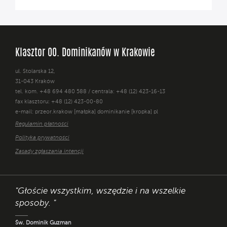
Klasztor OO. Dominikanów w Krakowie
ul. Stolarska 12,
31-043 Kraków
tel. kom. +48 694 480 588 / centrala: +48 (12) 423-16-13
fax klasztoru: +48 (12) 423-00-80
e-mail: przeor.krakow [małpka] dominikanie [kropka] pl
Regulamin płatności
Polityka prywatności
Zasady zgłaszania intencji
"Głoście wszystkim, wszędzie i na wszelkie
sposoby. "
Św. Dominik Guzman