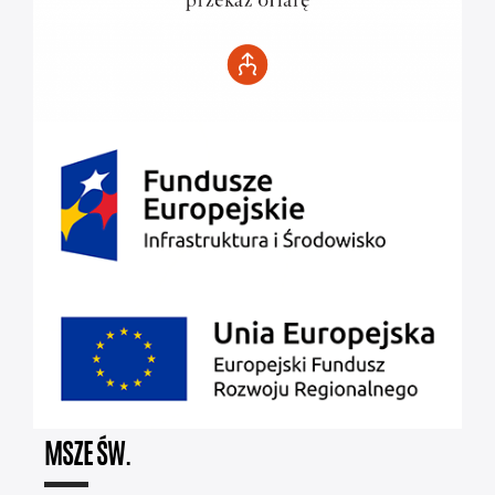
MSZE ŚW.