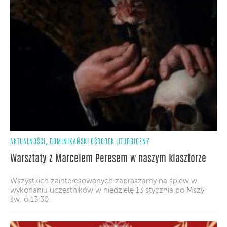
,
AKTUALNOŚCI
DOMINIKAŃSKI OŚRODEK LITURGICZNY
Warsztaty z Marcelem Peresem w naszym klasztorze
Wszystkich zainteresowanych zapraszamy na śpiew w
wykonaniu uczestników w niedzielę 13 stycznia po Mszy
św. o 13:30.