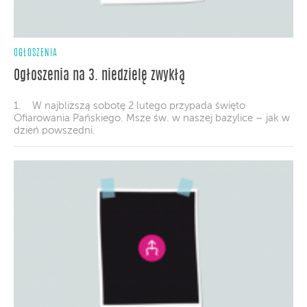
OGŁOSZENIA
Ogłoszenia na 3. niedzielę zwykłą
1. W najbliższą sobotę 2 lutego przypada święto
Ofiarowania Pańskiego. Msze św. w naszej bazylice – jak w
dzień powszedni.