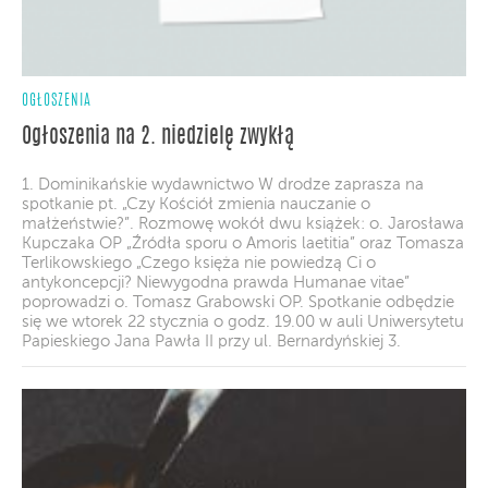
OGŁOSZENIA
Ogłoszenia na 2. niedzielę zwykłą
1. Dominikańskie wydawnictwo W drodze zaprasza na
spotkanie pt. „Czy Kościół zmienia nauczanie o
małżeństwie?”. Rozmowę wokół dwu książek: o. Jarosława
Kupczaka OP „Źródła sporu o Amoris laetitia” oraz Tomasza
Terlikowskiego „Czego księża nie powiedzą Ci o
antykoncepcji? Niewygodna prawda Humanae vitae”
poprowadzi o. Tomasz Grabowski OP. Spotkanie odbędzie
się we wtorek 22 stycznia o godz. 19.00 w auli Uniwersytetu
Papieskiego Jana Pawła II przy ul. Bernardyńskiej 3.