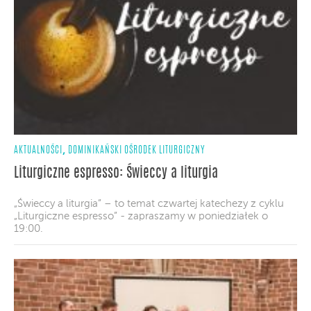
,
AKTUALNOŚCI
DOMINIKAŃSKI OŚRODEK LITURGICZNY
Liturgiczne espresso: Świeccy a liturgia
„Świeccy a liturgia” – to temat czwartej katechezy z cyklu
„Liturgiczne espresso” - zapraszamy w poniedziałek o
19:00.