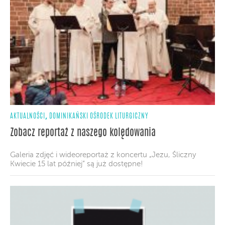
,
AKTUALNOŚCI
DOMINIKAŃSKI OŚRODEK LITURGICZNY
Zobacz reportaż z naszego kolędowania
Galeria zdjęć i wideoreportaż z koncertu „Jezu, Śliczny
Kwiecie 15 lat później” są już dostępne!