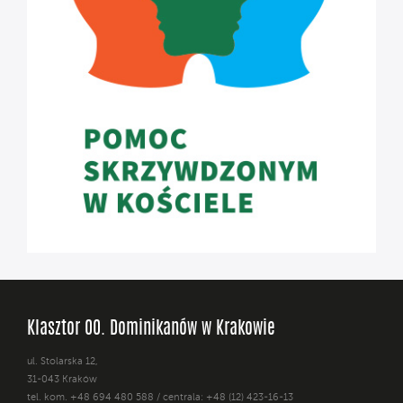
Klasztor OO. Dominikanów w Krakowie
ul. Stolarska 12,
31-043 Kraków
tel. kom. +48 694 480 588 / centrala: +48 (12) 423-16-13