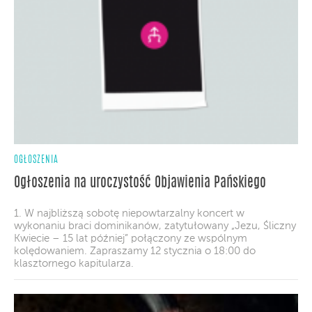
OGŁOSZENIA
Ogłoszenia na uroczystość Objawienia Pańskiego
1. W najbliższą sobotę niepowtarzalny koncert w
wykonaniu braci dominikanów, zatytułowany „Jezu, Śliczny
Kwiecie – 15 lat później” połączony ze wspólnym
kolędowaniem. Zapraszamy 12 stycznia o 18:00 do
klasztornego kapitularza.