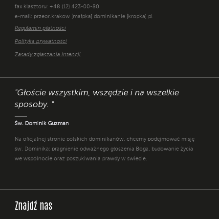
fax klasztoru: +48 (12) 423-00-80
e-mail: przeor.krakow [małpka] dominikanie [kropka] pl
Regulamin płatności
Polityka prywatności
Zasady zgłaszania intencji
"Głoście wszystkim, wszędzie i na wszelkie
sposoby. "
Św. Dominik Guzman
Na oficjalnej stronie polskich dominikanów, chcemy podejmować misję
św. Dominika: pragnienie odważnego głoszenia Boga, budowanie życia
we wspólnocie oraz poszukiwania prawdy w świecie.
Znajdź nas