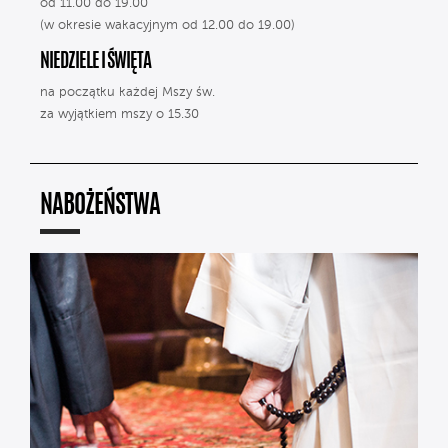
od 11.00 do 19.00
(w okresie wakacyjnym od 12.00 do 19.00)
NIEDZIELE I ŚWIĘTA
na początku każdej Mszy św.
za wyjątkiem mszy o 15.30
NABOŻEŃSTWA