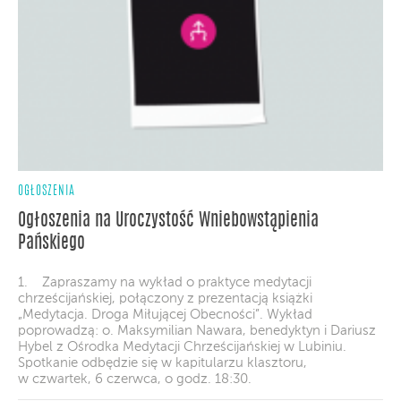
OGŁOSZENIA
Ogłoszenia na Uroczystość Wniebowstąpienia
Pańskiego
1. Zapraszamy na wykład o praktyce medytacji
chrześcijańskiej, połączony z prezentacją książki
„Medytacja. Droga Miłującej Obecności”. Wykład
poprowadzą: o. Maksymilian Nawara, benedyktyn i Dariusz
Hybel z Ośrodka Medytacji Chrześcijańskiej w Lubiniu.
Spotkanie odbędzie się w kapitularzu klasztoru,
w czwartek, 6 czerwca, o godz. 18:30.