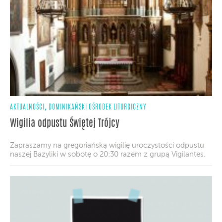
,
AKTUALNOŚCI
DOMINIKAŃSKI OŚRODEK LITURGICZNY
Wigilia odpustu Świętej Trójcy
Zapraszamy na gregoriańską wigilię uroczystości odpustu
naszej Bazyliki w sobotę o 20:30 razem z grupą Vigilantes.