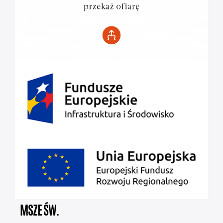
MSZE ŚW.