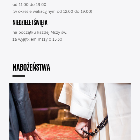
od 11.00 do 19.00
(w okresie wakacyjnym od 12.00 do 19.00)
NIEDZIELE I ŚWIĘTA
na początku każdej Mszy św.
za wyjątkiem mszy o 15.30
NABOŻEŃSTWA