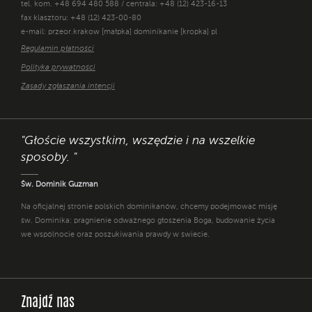
tel. kom. +48 694 480 588 / centrala: +48 (12) 423-16-13
fax klasztoru: +48 (12) 423-00-80
e-mail: przeor.krakow [małpka] dominikanie [kropka] pl
Regulamin płatności
Polityka prywatności
Zasady zgłaszania intencji
"Głoście wszystkim, wszędzie i na wszelkie
sposoby. "
Św. Dominik Guzman
Na oficjalnej stronie polskich dominikanów, chcemy podejmować misję
św. Dominika: pragnienie odważnego głoszenia Boga, budowanie życia
we wspólnocie oraz poszukiwania prawdy w świecie.
Znajdź nas