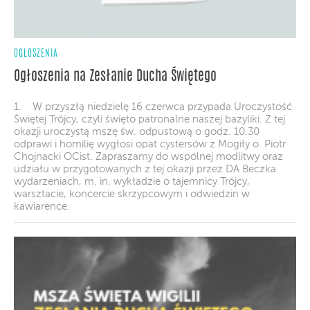
OGŁOSZENIA
Ogłoszenia na Zesłanie Ducha Świętego
1. W przyszłą niedzielę 16 czerwca przypada Uroczystość
Świętej Trójcy, czyli święto patronalne naszej bazyliki. Z tej
okazji uroczystą mszę św. odpustową o godz. 10.30
odprawi i homilię wygłosi opat cystersów z Mogiły o. Piotr
Chojnacki OCist. Zapraszamy do wspólnej modlitwy oraz
udziału w przygotowanych z tej okazji przez DA Beczka
wydarzeniach, m. in. wykładzie o tajemnicy Trójcy,
warsztacie, koncercie skrzypcowym i odwiedzin w
kawiarence.