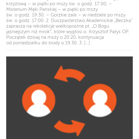
krzyżową – w piątki po mszy św. o godz. 17:00; –
Misterium Męki Pańskiej – w piątki po mszy
św. o godz. 19:30; – Gorzkie żale – w niedziele po mszy
św. o godz. 17:00. 2. Duszpasterstwo Akademickie „Beczka”
zaprasza na rekolekcje wielkopostne pt. „O Bogu
jaśniejszym niż mrok”, które wygłosi o. Krzysztof Pałys OP.
Początek dzisiaj na mszy o 20:20, kontynuacja
od poniedziałku do środy o 19:30. 3. […]