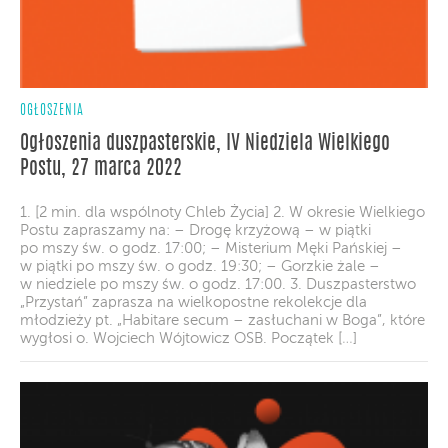
OGŁOSZENIA
Ogłoszenia duszpasterskie, IV Niedziela Wielkiego
Postu, 27 marca 2022
1. [2 min. dla wspólnoty Chleb Życia] 2. W okresie Wielkiego
Postu zapraszamy na: – Drogę krzyżową – w piątki
po mszy św. o godz. 17:00; – Misterium Męki Pańskiej –
w piątki po mszy św. o godz. 19:30; – Gorzkie żale –
w niedziele po mszy św. o godz. 17:00. 3. Duszpasterstwo
„Przystań” zaprasza na wielkopostne rekolekcje dla
młodzieży pt. „Habitare secum – zasłuchani w Boga”, które
wygłosi o. Wojciech Wójtowicz OSB. Początek […]