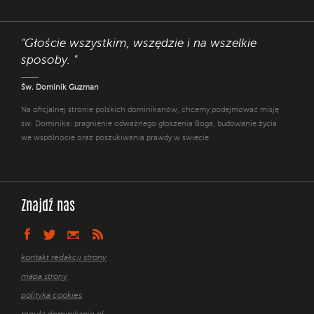
"Głoście wszystkim, wszędzie i na wszelkie
sposoby. "
Św. Dominik Guzman
Na oficjalnej stronie polskich dominikanów, chcemy podejmować misję
św. Dominika: pragnienie odważnego głoszenia Boga, budowanie życia
we wspólnocie oraz poszukiwania prawdy w świecie.
Znajdź nas
kontakt redakcji strony
mapa strony
polityka cookies