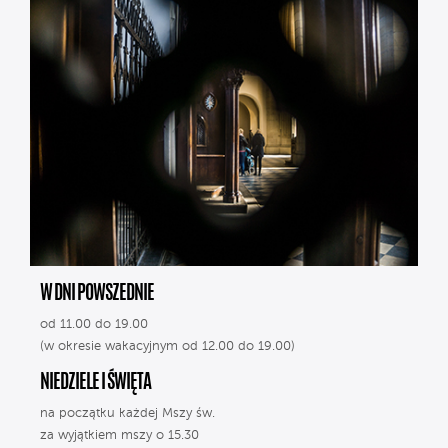
W DNI POWSZEDNIE
od 11.00 do 19.00
(w okresie wakacyjnym od 12.00 do 19.00)
NIEDZIELE I ŚWIĘTA
na początku każdej Mszy św.
za wyjątkiem mszy o 15.30