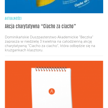
AKTUALNOŚCI
Akcja charytatywna “Ciacho za ciacho”
Dominikańskie Duszpasterstwo Akademickie "Beczka"
zaprasza w niedzielę 3 kwietnia na całodzienną akcję
charytatywną "Ciacho za ciacho", która odbędzie się na
krużgankach klasztoru.