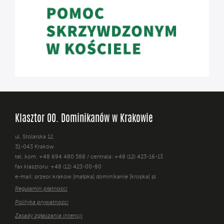
Klasztor OO. Dominikanów w Krakowie
ul. Stolarska 12,
31-043 Kraków
tel. kom. +48 694 480 588 / centrala: +48 (12) 423-16-13
fax klasztoru: +48 (12) 423-00-80
e-mail: przeor.krakow [małpka] dominikanie [kropka] pl
Regulamin płatności
Polityka prywatności
Zasady zgłaszania intencji