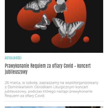
AKTUALNOŚCI
Prawykonanie Requiem za ofiary Covid – koncert
jubileuszowy
26 marca, w sobotę, zapraszamy na współorganizowany
z Dominikańskim Ośrodkiem Liturgicznym koncert
jubileuszowy, podczas którego nastąpi prawykonanie
Requiem za ofiary Covid.