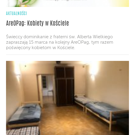
AKTUALNOŚCI
AreOPag: Kobiety w Kościele
Świeccy dominikanie z fraterni św. Alberta Wielkiego
zapraszają 15 marca na kolejny AreOPag, tym razem
poświęcony kobietom w Kościele.