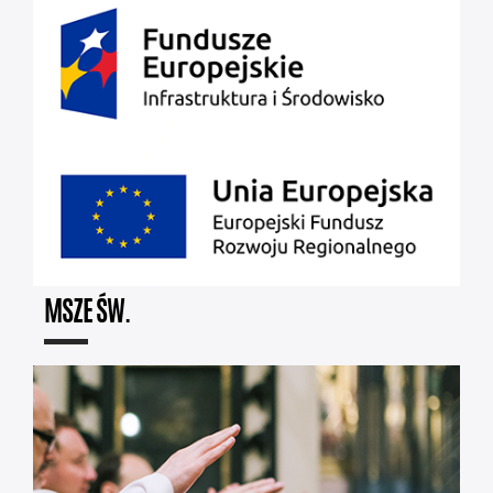
MSZE ŚW.