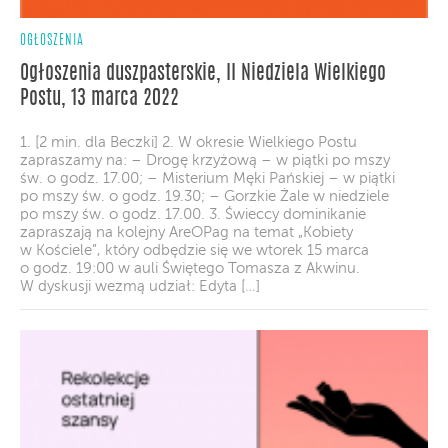
OGŁOSZENIA
Ogłoszenia duszpasterskie, II Niedziela Wielkiego
Postu, 13 marca 2022
1. [2 min. dla Beczki] 2. W okresie Wielkiego Postu
zapraszamy na: – Drogę krzyżową – w piątki po mszy
św. o godz. 17.00; – Misterium Męki Pańskiej – w piątki
po mszy św. o godz. 19.30; – Gorzkie Żale w niedziele
po mszy św. o godz. 17.00. 3. Świeccy dominikanie
zapraszają na kolejny AreOPag na temat „Kobiety
w Kościele”, który odbędzie się we wtorek 15 marca
o godz. 19:00 w auli Świętego Tomasza z Akwinu.
W dyskusji wezmą udział: Edyta […]