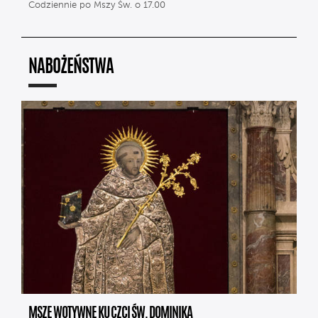
Codziennie po Mszy Św. o 17.00
NABOŻEŃSTWA
MSZE WOTYWNE KU CZCI ŚW. DOMINIKA