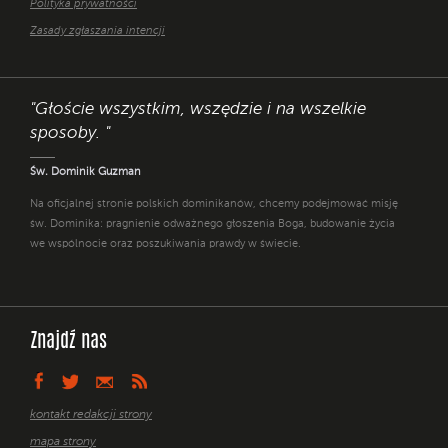
Polityka prywatności
Zasady zgłaszania intencji
"Głoście wszystkim, wszędzie i na wszelkie
sposoby. "
Św. Dominik Guzman
Na oficjalnej stronie polskich dominikanów, chcemy podejmować misję
św. Dominika: pragnienie odważnego głoszenia Boga, budowanie życia
we wspólnocie oraz poszukiwania prawdy w świecie.
Znajdź nas
kontakt redakcji strony
mapa strony