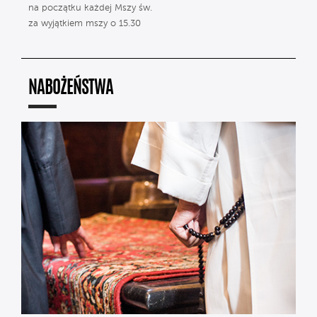
na początku każdej Mszy św.
za wyjątkiem mszy o 15.30
NABOŻEŃSTWA