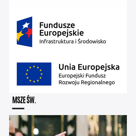
MSZE ŚW.