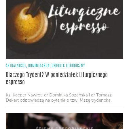
,
AKTUALNOŚCI
DOMINIKAŃSKI OŚRODEK LITURGICZNY
Dlaczego Trydent? W poniedziałek Liturgicznego
espresso
Ks. Kacper Nawrot, dr Dominika Sozańska i dr Tomasz
Dekert odpowiedzą na pytania o tzw. Mszę trydencką.