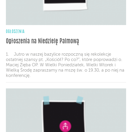
OGŁOSZENIA
Ogłoszenia na Niedzielę Palmową
1. Jutro w naszej bazylice rozpoczną się rekolekcje
ostatniej szansy pt. „Kościół? Po co?”, które poprowadzi o.
Maciej Zięba OP. W Wielki Poniedziałek, Wielki Wtorek i
Wielką Środę zapraszamy na mszę św. o 19.30, a po niej na
konferencję.