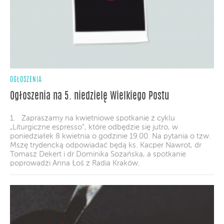
OGŁOSZENIA
Ogłoszenia na 5. niedzielę Wielkiego Postu
1. Zapraszamy na kwietniowe spotkanie z cyklu
„Liturgiczne espresso”, które odbędzie się jutro, w
poniedziałek 8 kwietnia o godzinie 19.00. Na pytania o tzw.
Mszę trydencką odpowiadać będą ks. Kacper Nawrot, dr
Tomasz Dekert i dr Dominika Sozańska, a spotkanie
poprowadzi Anna Łoś z Radia Kraków.