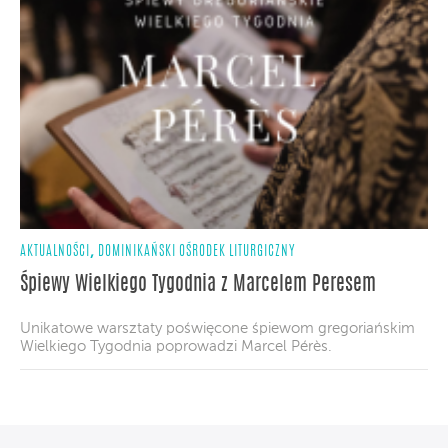
,
AKTUALNOŚCI
DOMINIKAŃSKI OŚRODEK LITURGICZNY
Śpiewy Wielkiego Tygodnia z Marcelem Peresem
Unikatowe warsztaty poświęcone śpiewom gregoriańskim
Wielkiego Tygodnia poprowadzi Marcel Pérès.