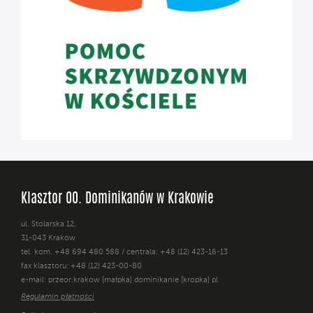
Klasztor OO. Dominikanów w Krakowie
ul. Stolarska 12,
31-043 Kraków
tel. kom. +48 694 480 588 / centrala: +48 (12) 423-16-13
fax klasztoru: +48 (12) 423-00-80
e-mail: przeor.krakow [małpka] dominikanie [kropka] pl
Regulamin płatności