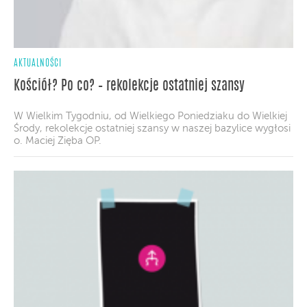
AKTUALNOŚCI
Kościół? Po co? – rekolekcje ostatniej szansy
W Wielkim Tygodniu, od Wielkiego Poniedziaku do Wielkiej
Środy, rekolekcje ostatniej szansy w naszej bazylice wygłosi
o. Maciej Zięba OP.