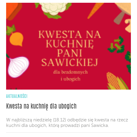
AKTUALNOŚCI
Kwesta na kuchnię dla ubogich
W najbliższą niedzielę (18.12) odbędzie się kwesta na rzecz
kuchni dla ubogich, którą prowadzi pani Sawicka.