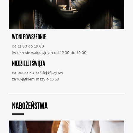
W DNI POWSZEDNIE
od 11.00 do 19.00
(w okresie wakacyjnym od 12.00 do 19.00)
NIEDZIELE I ŚWIĘTA
na początku każdej Mszy św.
za wyjątkiem mszy o 15.30
NABOŻEŃSTWA