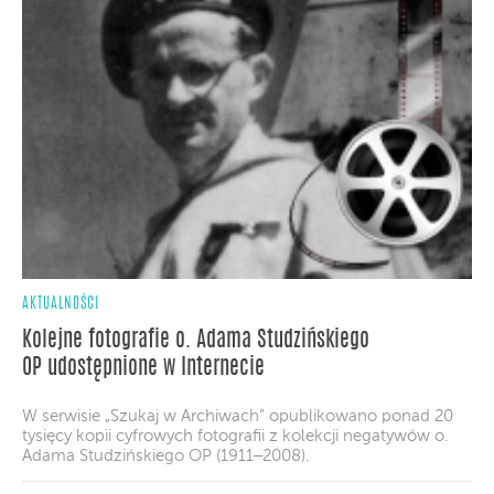
AKTUALNOŚCI
Kolejne fotografie o. Adama Studzińskiego
OP udostępnione w Internecie
W serwisie „Szukaj w Archiwach” opublikowano ponad 20
tysięcy kopii cyfrowych fotografii z kolekcji negatywów o.
Adama Studzińskiego OP (1911‒2008).