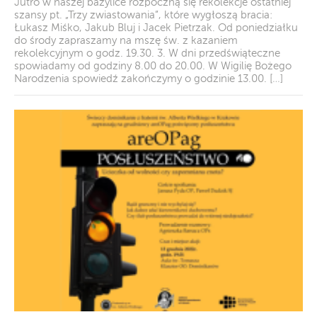
Jutro w naszej bazylice rozpoczną się rekolekcje ostatniej
szansy pt. „Trzy zwiastowania”, które wygłoszą bracia:
Łukasz Miśko, Jakub Bluj i Jacek Pietrzak. Od poniedziałku
do środy zapraszamy na mszę św. z kazaniem
rekolekcyjnym o godz. 19.30. 3. W dni przedświąteczne
spowiadamy od godziny 8.00 do 20.00. W Wigilię Bożego
Narodzenia spowiedź zakończymy o godzinie 13.00. […]