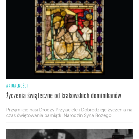
AKTUALNOŚCI
Życzenia świąteczne od krakowskich dominikanów
Przyjmijcie nasi Drodzy Przyjaciele i Dobrodzieje życzenia na
czas świętowania pamiątki Narodzin Syna Bożego.