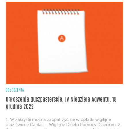
OGŁOSZENIA
Ogłoszenia duszpasterskie, IV Niedziela Adwentu, 18
grudnia 2022
1. W zakrystii można zaopatrzyć się w opłatki wigilijne
oraz świece Caritas – Wigilijne Dzieło Pomocy Dzieciom. 2.