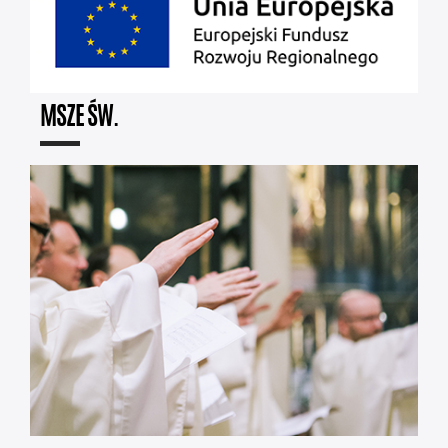
MSZE ŚW.