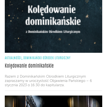
,
AKTUALNOŚCI
DOMINIKAŃSKI OŚRODEK LITURGICZNY
Kolędowanie dominikańskie
Razem z Dominikańskim Ośrodkiem Liturgicznym
zapraszamy w uroczystość Objawienia Pańskiego – 6
stycznia 2023 o 16:30 do kapitularza.