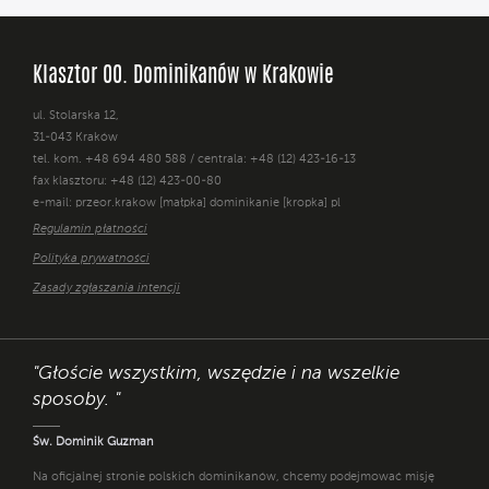
Klasztor OO. Dominikanów w Krakowie
ul. Stolarska 12,
31-043 Kraków
tel. kom. +48 694 480 588 / centrala: +48 (12) 423-16-13
fax klasztoru: +48 (12) 423-00-80
e-mail: przeor.krakow [małpka] dominikanie [kropka] pl
Regulamin płatności
Polityka prywatności
Zasady zgłaszania intencji
"Głoście wszystkim, wszędzie i na wszelkie
sposoby. "
Św. Dominik Guzman
Na oficjalnej stronie polskich dominikanów, chcemy podejmować misję