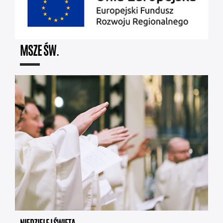
MSZE ŚW.