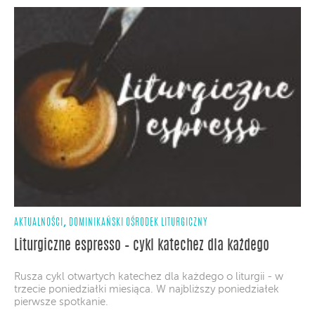
,
AKTUALNOŚCI
DOMINIKAŃSKI OŚRODEK LITURGICZNY
Liturgiczne espresso – cykl katechez dla każdego
Rusza cykl otwartych katechez dla każdego o liturgii - w
trzecie poniedziałki miesiąca. W najbliższy poniedziałek
pierwsze spotkanie.