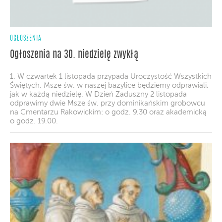
OGŁOSZENIA
Ogłoszenia na 30. niedzielę zwykłą
1. W czwartek 1 listopada przypada Uroczystość Wszystkich
Świętych. Msze św. w naszej bazylice będziemy odprawiali,
jak w każdą niedzielę. W Dzień Zaduszny 2 listopada
odprawimy dwie Msze św. przy dominikańskim grobowcu
na Cmentarzu Rakowickim: o godz. 9.30 oraz akademicką
o godz. 19.00.