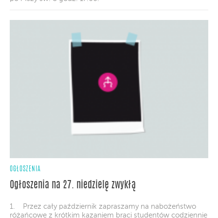
OGŁOSZENIA
Ogłoszenia na 27. niedzielę zwykłą
1. Przez cały październik zapraszamy na nabożeństwo
różańcowe z krótkim kazaniem braci studentów codziennie