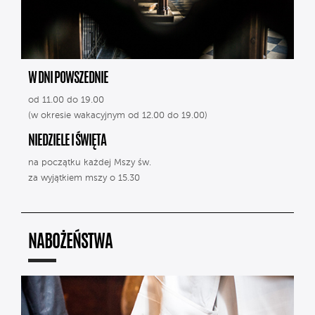
W DNI POWSZEDNIE
od 11.00 do 19.00
(w okresie wakacyjnym od 12.00 do 19.00)
NIEDZIELE I ŚWIĘTA
na początku każdej Mszy św.
za wyjątkiem mszy o 15.30
NABOŻEŃSTWA