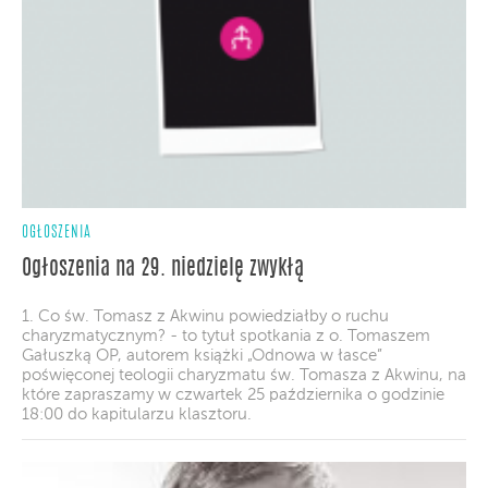
OGŁOSZENIA
Ogłoszenia na 29. niedzielę zwykłą
1. Co św. Tomasz z Akwinu powiedziałby o ruchu
charyzmatycznym? - to tytuł spotkania z o. Tomaszem
Gałuszką OP, autorem książki „Odnowa w łasce”
poświęconej teologii charyzmatu św. Tomasza z Akwinu, na
które zapraszamy w czwartek 25 października o godzinie
18:00 do kapitularzu klasztoru.