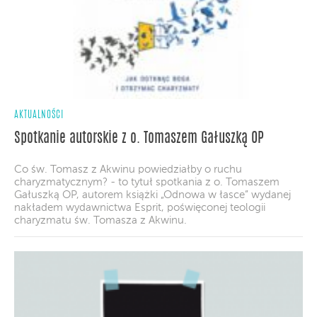
AKTUALNOŚCI
Spotkanie autorskie z o. Tomaszem Gałuszką OP
Co św. Tomasz z Akwinu powiedziałby o ruchu
charyzmatycznym? - to tytuł spotkania z o. Tomaszem
Gałuszką OP, autorem książki „Odnowa w łasce” wydanej
nakładem wydawnictwa Esprit, poświęconej teologii
charyzmatu św. Tomasza z Akwinu.