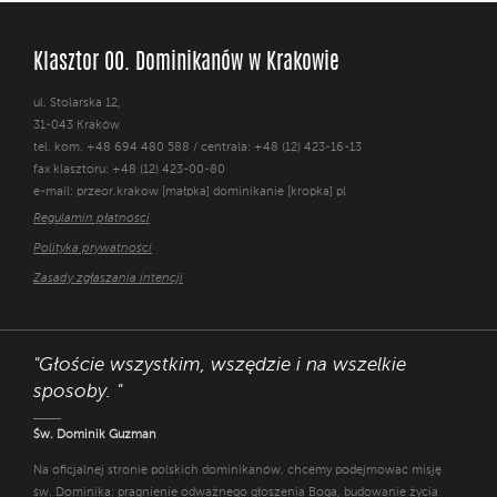
Klasztor OO. Dominikanów w Krakowie
ul. Stolarska 12,
31-043 Kraków
tel. kom. +48 694 480 588 / centrala: +48 (12) 423-16-13
fax klasztoru: +48 (12) 423-00-80
e-mail: przeor.krakow [małpka] dominikanie [kropka] pl
Regulamin płatności
Polityka prywatności
Zasady zgłaszania intencji
"Głoście wszystkim, wszędzie i na wszelkie
sposoby. "
Św. Dominik Guzman
Na oficjalnej stronie polskich dominikanów, chcemy podejmować misję
św. Dominika: pragnienie odważnego głoszenia Boga, budowanie życia