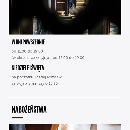
W DNI POWSZEDNIE
od 11.00 do 19.00
(w okresie wakacyjnym od 12.00 do 19.00)
NIEDZIELE I ŚWIĘTA
na początku każdej Mszy św.
za wyjątkiem mszy o 15.30
NABOŻEŃSTWA