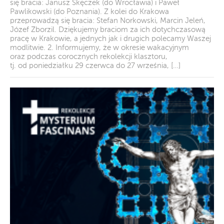
się bracia: Janusz Skęczek (do Wrocławia) i Paweł
Pawlikowski (do Poznania). Z kolei do Krakowa
przeprowadzą się bracia: Stefan Norkowski, Marcin Jeleń,
Józef Zborzil. Dziękujemy braciom za ich dotychczasową
pracę w Krakowie, a jednych jak i drugich polecamy Waszej
modlitwie. 2. Informujemy, że w okresie wakacyjnym
oraz podczas corocznych rekolekcji klasztoru,
tj. od poniedziałku 29 czerwca do 27 września, […]