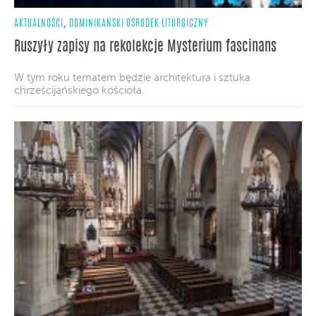
,
AKTUALNOŚCI
DOMINIKAŃSKI OŚRODEK LITURGICZNY
Ruszyły zapisy na rekolekcje Mysterium fascinans
W tym roku tematem będzie architektura i sztuka
chrześcijańskiego kościoła.