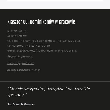
Klasztor OO. Dominikanów w Krakowie
ul. Stolarska 12,
31-043 Kraków
tel. kom. +48 694 480 588 / centrala: +48 (12) 423-16-13
fax klasztoru: +48 (12) 423-00-80
e-mail: przeor.krakow [małpka] dominikanie [kropka] pl
Regulamin płatności
Polityka prywatności
Zasady zgłaszania intencji
"Głoście wszystkim, wszędzie i na wszelkie
sposoby. "
Św. Dominik Guzman