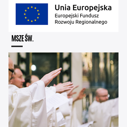
MSZE ŚW.