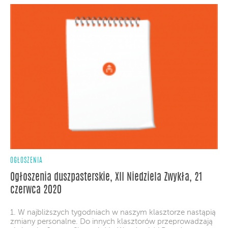
OGŁOSZENIA
Ogłoszenia duszpasterskie, XII Niedziela Zwykła, 21
czerwca 2020
1. W najbliższych tygodniach w naszym klasztorze nastąpią
zmiany personalne. Do innych klasztorów przeprowadzają