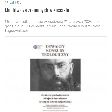
AKTUALNOŚCI
Modlitwa za zranionych w Kościele
Modlitwa odbędzie się w niedzielę 21 czerwca 2020 r. o
godzinie 19:00 w Sanktuarium Jana Pawła II w Krakowie
Łagiewnikach