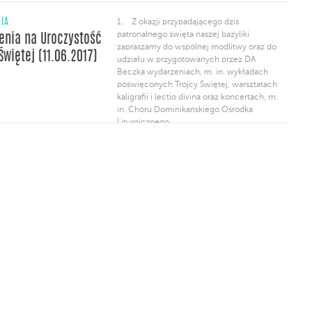
NIA
1. Z okazji przypadającego dziś
patronalnego święta naszej bazyliki
enia na Uroczystość
zapraszamy do wspólnej modlitwy oraz do
Świętej (11.06.2017)
udziału w przygotowanych przez DA
Beczka wydarzeniach, m. in. wykładach
poświęconych Trójcy Świętej, warsztatach
kaligrafii i lectio divina oraz koncertach, m.
in. Chóru Dominikańskiego Ośrodka
Liturgicznego.