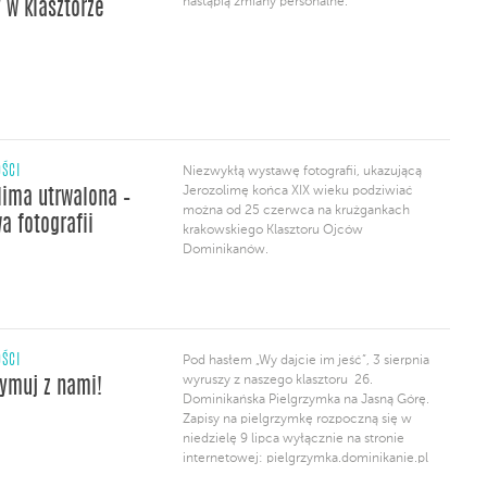
nastąpią zmiany personalne.
 w klasztorze
ŚCI
Niezwykłą wystawę fotografii, ukazującą
Jerozolimę końca XIX wieku podziwiać
lima utrwalona –
można od 25 czerwca na krużgankach
a fotografii
krakowskiego Klasztoru Ojców
Dominikanów.
ŚCI
Pod hasłem „Wy dajcie im jeść”, 3 sierpnia
wyruszy z naszego klasztoru 26.
zymuj z nami!
Dominikańska Pielgrzymka na Jasną Górę.
Zapisy na pielgrzymkę rozpoczną się w
niedzielę 9 lipca wyłącznie na stronie
internetowej: pielgrzymka.dominikanie.pl