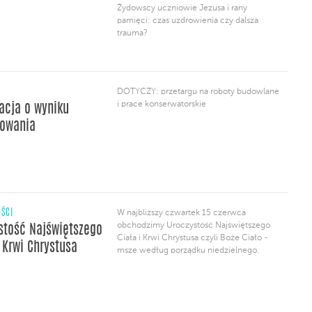
Żydowscy uczniowie Jezusa i rany
pamięci: czas uzdrowienia czy dalsza
trauma?
DOTYCZY: przetargu na roboty budowlane
i prace konserwatorskie
acja o wyniku
owania
ŚCI
W najbliższy czwartek 15 czerwca
obchodzimy Uroczystość Najświętszego
stość Najświętszego
Ciała i Krwi Chrystusa czyli Boże Ciało -
i Krwi Chrystusa
msze według porządku niedzielnego.