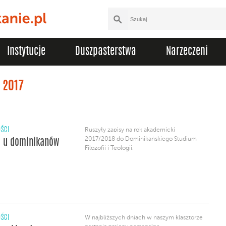
Instytucje
Duszpasterstwa
Narzeczeni
 2017
ŚCI
Ruszyły zapisy na rok akademicki
2017/2018 do Dominikańskiego Studium
j u dominikanów
Filozofii i Teologii.
ŚCI
W najbliższych dniach w naszym klasztorze