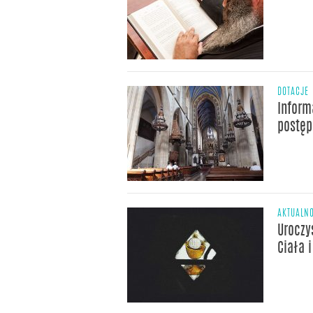
DOTACJE
Inform
postęp
AKTUALNO
Uroczy
Ciała 