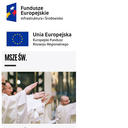
MSZE ŚW.