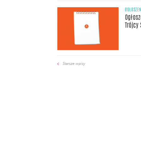
OGŁOSZE
Ogłosz
Trójcy 
Starsze wpisy