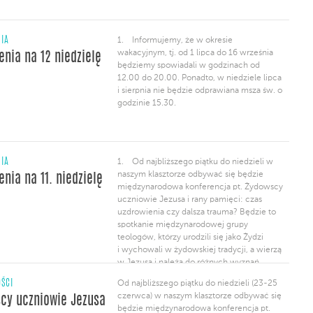
NIA
1. Informujemy, że w okresie
wakacyjnym, tj. od 1 lipca do 16 września
enia na 12 niedzielę
będziemy spowiadali w godzinach od
12.00 do 20.00. Ponadto, w niedziele lipca
i sierpnia nie będzie odprawiana msza św. o
godzinie 15.30.
NIA
1. Od najbliższego piątku do niedzieli w
naszym klasztorze odbywać się będzie
enia na 11. niedzielę
międzynarodowa konferencja pt. Żydowscy
uczniowie Jezusa i rany pamięci: czas
uzdrowienia czy dalsza trauma? Będzie to
spotkanie międzynarodowej grupy
teologów, którzy urodzili się jako Żydzi
i wychowali w żydowskiej tradycji, a wierzą
w Jezusa i należą do różnych wyznań
chrześcijańskich. Udział w konferencji jest
ŚCI
Od najbliższego piątku do niedzieli (23-25
bezpłatny. Szczegóły na stronie
czerwca) w naszym klasztorze odbywać się
cy uczniowie Jezusa
internetowej klasztoru i na plakatach.
będzie międzynarodowa konferencja pt.