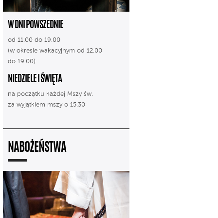
W DNI POWSZEDNIE
od 11.00 do 19.00
(w okresie wakacyjnym od 12.00
do 19.00)
NIEDZIELE I ŚWIĘTA
na początku każdej Mszy św.
za wyjątkiem mszy o 15.30
NABOŻEŃSTWA