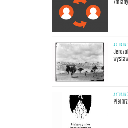
Zmiany
AKTUALNO
Jerozo
wystaw
AKTUALNO
Pielgr