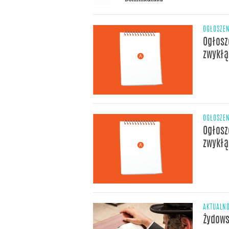
OGŁOSZE
Ogłosz
zwykłą
OGŁOSZE
Ogłosz
zwykłą
AKTUALNO
Żydows