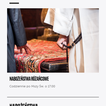
NABOŻEŃSTWA RÓŻAŃCOWE
Codziennie po Mszy Św. o 17.00