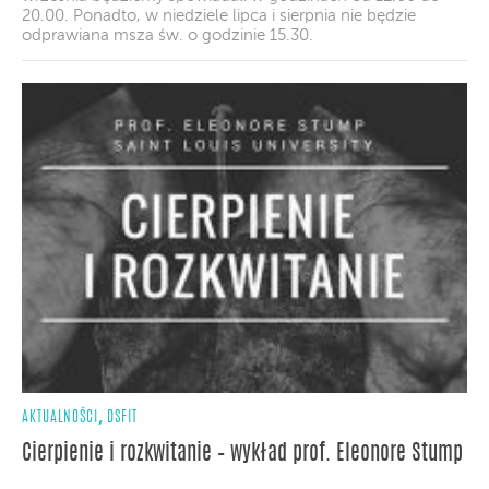
20.00. Ponadto, w niedziele lipca i sierpnia nie będzie
odprawiana msza św. o godzinie 15.30.
,
AKTUALNOŚCI
DSFIT
Cierpienie i rozkwitanie – wykład prof. Eleonore Stump