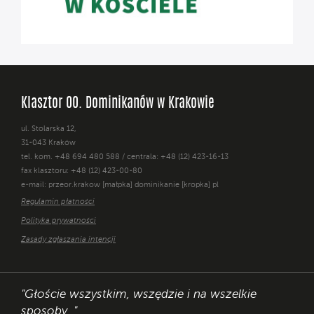
Klasztor OO. Dominikanów w Krakowie
ul. Stolarska 12,
31-043 Kraków
tel. kom. +48 694 480 588 / centrala: +48 (12) 423-16-13
fax klasztoru: +48 (12) 423-00-80
e-mail: przeor.krakow [małpka] dominikanie [kropka] pl
Regulamin płatności
Polityka prywatności
Zasady zgłaszania intencji
"Głoście wszystkim, wszędzie i na wszelkie
sposoby. "