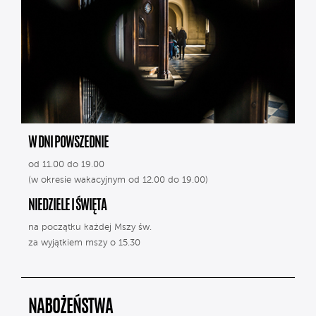
W DNI POWSZEDNIE
od 11.00 do 19.00
(w okresie wakacyjnym od 12.00 do 19.00)
NIEDZIELE I ŚWIĘTA
na początku każdej Mszy św.
za wyjątkiem mszy o 15.30
NABOŻEŃSTWA