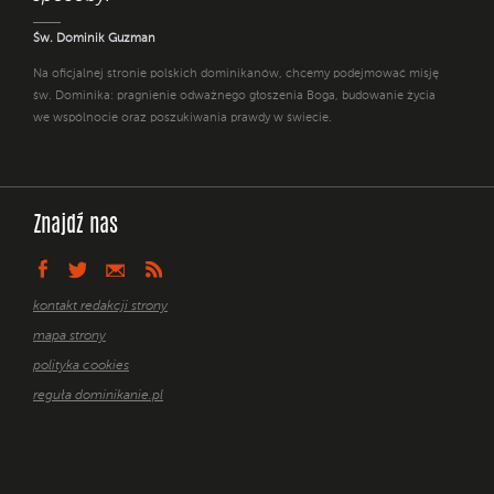
Św. Dominik Guzman
Na oficjalnej stronie polskich dominikanów, chcemy podejmować misję
św. Dominika: pragnienie odważnego głoszenia Boga, budowanie życia
we wspólnocie oraz poszukiwania prawdy w świecie.
Znajdź nas
kontakt redakcji strony
mapa strony
polityka cookies
reguła dominikanie.pl