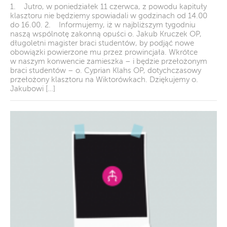
1. Jutro, w poniedziałek 11 czerwca, z powodu kapituły
klasztoru nie będziemy spowiadali w godzinach od 14.00
do 16.00. 2. Informujemy, iż w najbliższym tygodniu
naszą wspólnotę zakonną opuści o. Jakub Kruczek OP,
długoletni magister braci studentów, by podjąć nowe
obowiązki powierzone mu przez prowincjała. Wkrótce
w naszym konwencie zamieszka – i będzie przełożonym
braci studentów – o. Cyprian Klahs OP, dotychczasowy
przełożony klasztoru na Wiktorówkach. Dziękujemy o.
Jakubowi […]