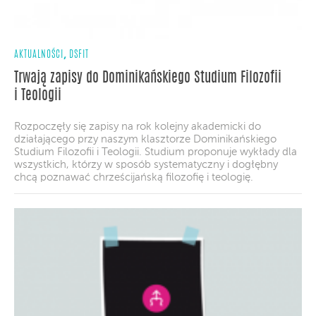
,
AKTUALNOŚCI
DSFIT
Trwają zapisy do Dominikańskiego Studium Filozofii
i Teologii
Rozpoczęły się zapisy na rok kolejny akademicki do
działającego przy naszym klasztorze Dominikańskiego
Studium Filozofii i Teologii. Studium proponuje wykłady dla
wszystkich, którzy w sposób systematyczny i dogłębny
chcą poznawać chrześcijańską filozofię i teologię.