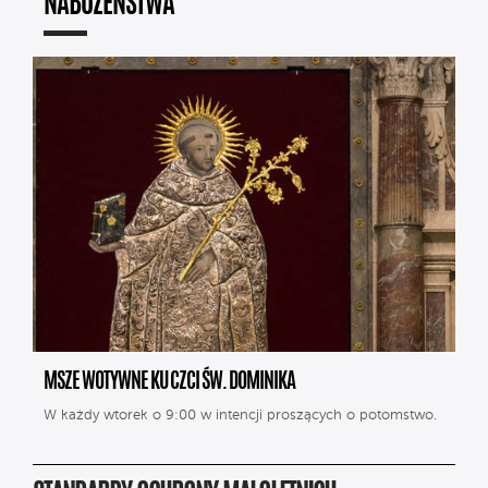
NABOŻEŃSTWA
MSZE WOTYWNE KU CZCI ŚW. DOMINIKA
W każdy wtorek o 9:00 w intencji proszących o potomstwo.