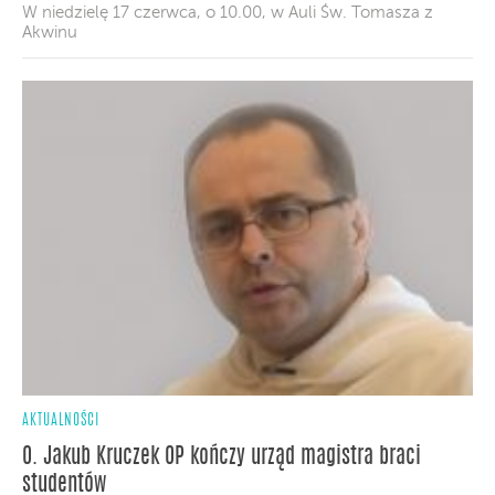
W niedzielę 17 czerwca, o 10.00, w Auli Św. Tomasza z
Akwinu
AKTUALNOŚCI
O. Jakub Kruczek OP kończy urząd magistra braci
studentów