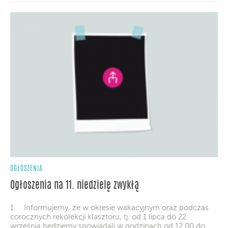
OGŁOSZENIA
Ogłoszenia na 11. niedzielę zwykłą
1. Informujemy, że w okresie wakacyjnym oraz podczas
corocznych rekolekcji klasztoru, tj. od 1 lipca do 22
września będziemy spowiadali w godzinach od 12.00 do