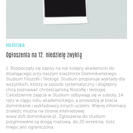
OGŁOSZENIA
Ogłoszenia na 12. niedzielę zwykłą
1. Rozpoczęły się zapisy na rok kolejny akademicki do
działającego przy naszym klasztorze Dominikańskiego
Studium Filozofii i Teologii. Studium proponuje wykłady dla
wszystkich, którzy w sposób systematyczny i dogłębny
chcą poznawać chrześcijańską filozofię i teologię.
Całodzienne zajęcia w Studium odbywają się w soboty, 14
razy w ciągu roku akademickiego, a prowadzą je bracia
dominikanie i wykładowcy innych uczelni. Więcej informacji
znaleźć można na stronie internetowej
www.dsft.dominikanie.pl. Zgłoszenia do studium
przyjmowane są drogą mailową, do 20 września, ilość
miejsc jest ograniczona.