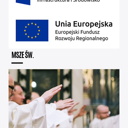
MSZE ŚW.