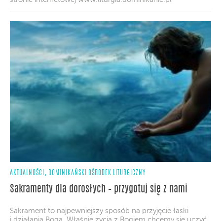
,
AKTUALNOŚCI
DOMINIKAŃSKI OŚRODEK LITURGICZNY
Sakramenty dla dorosłych – przygotuj się z nami
Sakrament to najpewniejszy sposób na przyjęcie łaski
i działania Boga. Właśnie życia z Bogiem chcemy się uczyć.