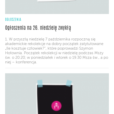
OGŁOSZENIA
Ogłoszenia na 26. niedzielę zwykłą
1. W przyszłą niedzielę 7 października rozpoczną się
akademickie rekolekcje na dobry początek zatytułowane
„Ile kosztuje człowiek?”, które poprowadzi Szymon
Hołownia. Początek rekolekcji w niedzielę podczas Mszy
św. o 20:20; w poniedziałek i wtorek o 19.30 Msza św., a po
niej – konferencja.