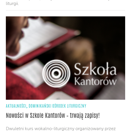
liturgii.
,
AKTUALNOŚCI
DOMINIKAŃSKI OŚRODEK LITURGICZNY
Nowości w Szkole Kantorów – trwają zapisy!
Dwuletni kurs wokalno-liturgiczny organizowany przez