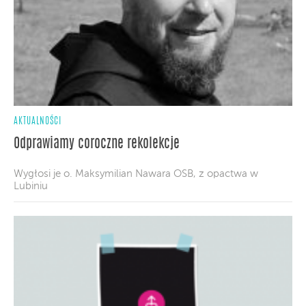
AKTUALNOŚCI
Odprawiamy coroczne rekolekcje
Wygłosi je o. Maksymilian Nawara OSB, z opactwa w
Lubiniu