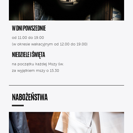
W DNI POWSZEDNIE
od 11.00 do 19.00
(w okresie wakacyjnym od 12.00 do 19.00)
NIEDZIELE I ŚWIĘTA
na początku każdej Mszy św.
za wyjątkiem mszy o 15.30
NABOŻEŃSTWA