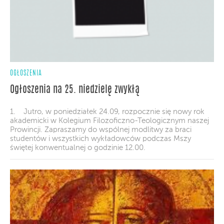
OGŁOSZENIA
Ogłoszenia na 25. niedzielę zwykłą
1. Jutro, w poniedziałek 24.09, rozpocznie się nowy rok
akademicki w Kolegium Filozoficzno-Teologicznym naszej
Prowincji. Zapraszamy do wspólnej modlitwy za braci
studentów i wszystkich wykładowców podczas Mszy
świętej konwentualnej o godzinie 12.00.