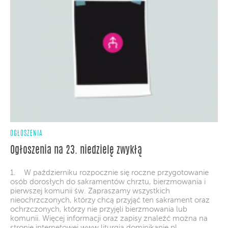
OGŁOSZENIA
Ogłoszenia na 23. niedzielę zwykłą
1. W październiku rozpocznie się roczne przygotowanie
osób dorosłych do sakramentów chrztu, bierzmowania i
pierwszej komunii św. Zapraszamy wszystkich
nieochrzczonych, którzy chcą przyjąć ten sakrament oraz
ochrzczonych, którzy nie przyjęli bierzmowania lub
komunii. Więcej informacji oraz zapisy znaleźć można na
stronie internetowej www.liturgia.dominikanie.pl