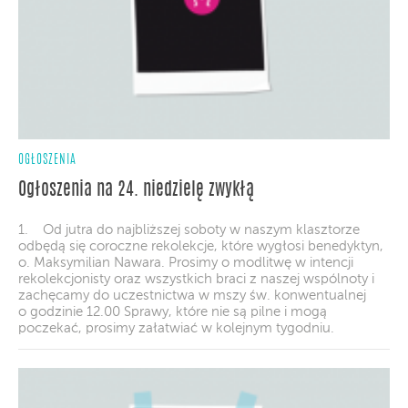
OGŁOSZENIA
Ogłoszenia na 24. niedzielę zwykłą
1. Od jutra do najbliższej soboty w naszym klasztorze
odbędą się coroczne rekolekcje, które wygłosi benedyktyn,
o. Maksymilian Nawara. Prosimy o modlitwę w intencji
rekolekcjonisty oraz wszystkich braci z naszej wspólnoty i
zachęcamy do uczestnictwa w mszy św. konwentualnej
o godzinie 12.00 Sprawy, które nie są pilne i mogą
poczekać, prosimy załatwiać w kolejnym tygodniu.