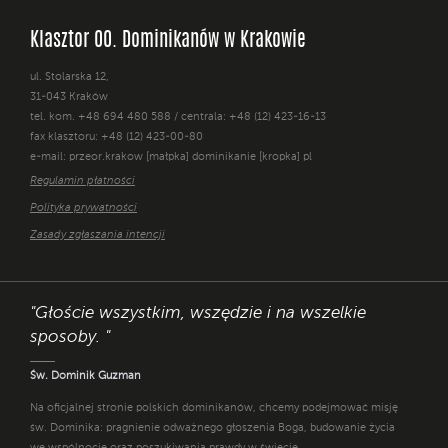
Klasztor OO. Dominikanów w Krakowie
ul. Stolarska 12,
31-043 Kraków
tel. kom. +48 694 480 588 / centrala: +48 (12) 423-16-13
fax klasztoru: +48 (12) 423-00-80
e-mail: przeor.krakow [małpka] dominikanie [kropka] pl
Regulamin płatności
Polityka prywatności
Zasady zgłaszania intencji
"Głoście wszystkim, wszędzie i na wszelkie
sposoby. "
Św. Dominik Guzman
Na oficjalnej stronie polskich dominikanów, chcemy podejmować misję
św. Dominika: pragnienie odważnego głoszenia Boga, budowanie życia