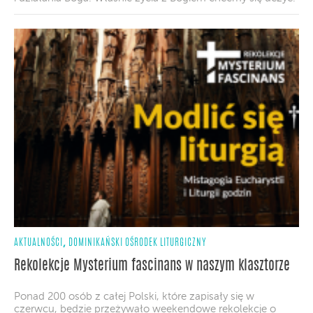
,
AKTUALNOŚCI
DOMINIKAŃSKI OŚRODEK LITURGICZNY
Rekolekcje Mysterium fascinans w naszym klasztorze
Ponad 200 osób z całej Polski, które zapisały się w
czerwcu, będzie przeżywało weekendowe rekolekcje o